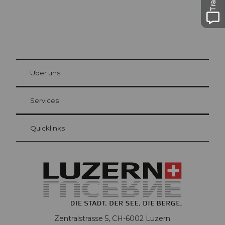
© Be
at Bre
chbü
hl
Über uns
Gästekarte Luzern
Ihre Vorteile als Übernachtungsgast
Services
Quicklinks
Zentralstrasse 5, CH-6002 Luzern