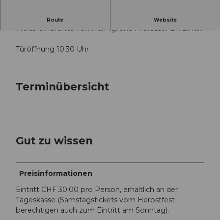
Frühschoppen mit Marc Pircher im Duo.
Route
Website
Weitere Auftritte von Herr Igi und Professor Dr. Bindli.
Türöffnung 10:30 Uhr
Terminübersicht
Gut zu wissen
Preisinformationen
Eintritt CHF 30.00 pro Person, erhältlich an der
Tageskasse (Samstagstickets vom Herbstfest
berechtigen auch zum Eintritt am Sonntag).