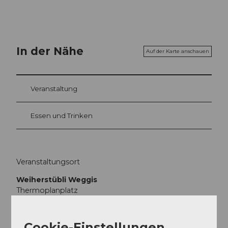
In der Nähe
Auf der Karte anschauen
Veranstaltung
Essen und Trinken
Veranstaltungsort
Weiherstübli Weggis
Thermoplanplatz
6353
Weggis
Website
Cookie-Einstellungen