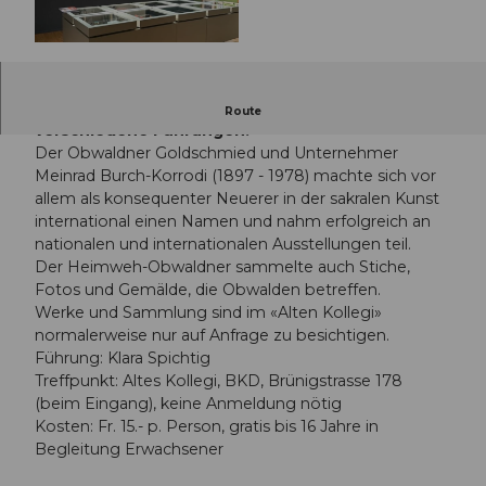
© Guidle.com
Neu: diesen Sommer jeden Donnerstagabend
Route
verschiedene Führungen!
Der Obwaldner Goldschmied und Unternehmer
Meinrad Burch-Korrodi (1897 - 1978) machte sich vor
allem als konsequenter Neuerer in der sakralen Kunst
international einen Namen und nahm erfolgreich an
nationalen und internationalen Ausstellungen teil.
Der Heimweh-Obwaldner sammelte auch Stiche,
Fotos und Gemälde, die Obwalden betreffen.
Werke und Sammlung sind im «Alten Kollegi»
normalerweise nur auf Anfrage zu besichtigen.
Führung: Klara Spichtig
Treffpunkt: Altes Kollegi, BKD, Brünigstrasse 178
(beim Eingang), keine Anmeldung nötig
Kosten: Fr. 15.- p. Person, gratis bis 16 Jahre in
Begleitung Erwachsener