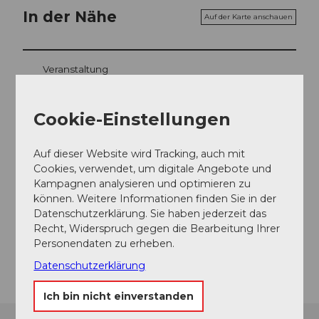
In der Nähe
Auf der Karte anschauen
Veranstaltung
Essen und Trinken
Cookie-Einstellungen
Auf dieser Website wird Tracking, auch mit
Cookies, verwendet, um digitale Angebote und
Veranstaltungsort
Kampagnen analysieren und optimieren zu
Sammlung Meinrad Burch-Korrodi
können. Weitere Informationen finden Sie in der
Brünigstrasse
Datenschutzerklärung. Sie haben jederzeit das
6060
Sarnen
Recht, Widerspruch gegen die Bearbeitung Ihrer
Personendaten zu erheben.
Anreise
Datenschutzerklärung
Ich bin nicht einverstanden