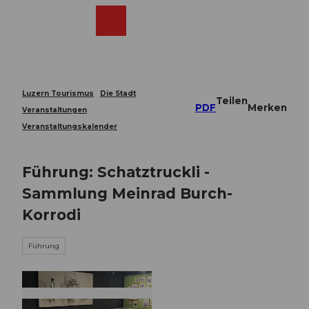
Z
u
Webcams
Merkzettel
Suche
Menü
Shop
m
I
n
h
a
Luzern Tourismus
Die Stadt
Teilen
l
PDF
Merken
Veranstaltungen
t
Veranstaltungskalender
Führung: Schatztruckli -
Sammlung Meinrad Burch-
Korrodi
Führung