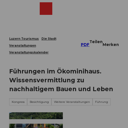
Z
u
Webcams
Merkzettel
Suche
Menü
Shop
m
I
n
h
a
Luzern Tourismus
Die Stadt
Teilen
l
PDF
Merken
Veranstaltungen
t
Veranstaltungskalender
Führungen im Ökominihaus.
Wissensvermittlung zu
nachhaltigem Bauen und Leben
Kongress
Besichtigung
Weitere Veranstaltungen
Führung