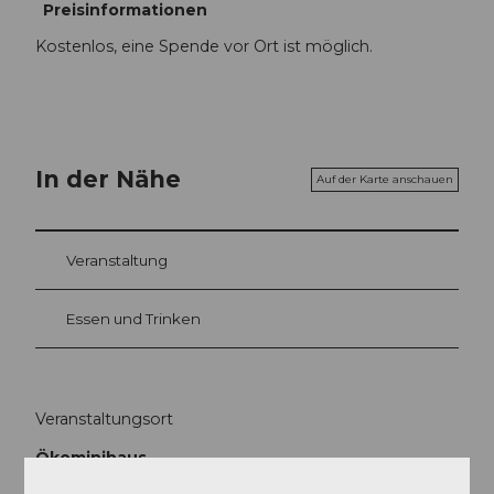
Preisinformationen
Kostenlos, eine Spende vor Ort ist möglich.
In der Nähe
Auf der Karte anschauen
Veranstaltung
Essen und Trinken
Veranstaltungsort
Ökominihaus
Moosbadweg