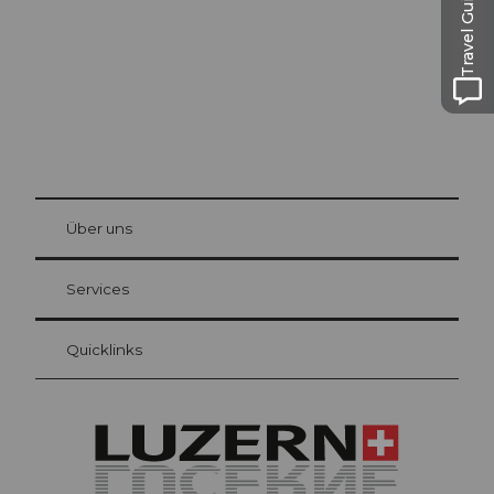
Travel Guide
© Be
at Bre
chbü
hl
Über uns
Gästekarte Luzern
Ihre Vorteile als Übernachtungsgast
Services
Quicklinks