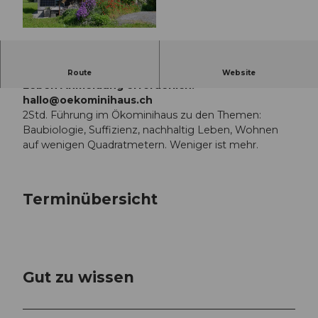
© Guidle.com
Wissensvermittlung zu nachhaltigem Bauen und
Route
Website
Leben Anmeldung erforderlich:
hallo@oekominihaus.ch
2Std. Führung im Ökominihaus zu den Themen:
Baubiologie, Suffizienz, nachhaltig Leben, Wohnen
auf wenigen Quadratmetern. Weniger ist mehr.
Terminübersicht
Gut zu wissen