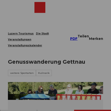
Z
u
Webcams
Merkzettel
Suche
Menü
Shop
m
I
n
h
a
Luzern Tourismus
Die Stadt
Teilen
l
PDF
Merken
Veranstaltungen
t
Veranstaltungskalender
Genusswanderung Gettnau
weitere Sportarten
Kulinarik