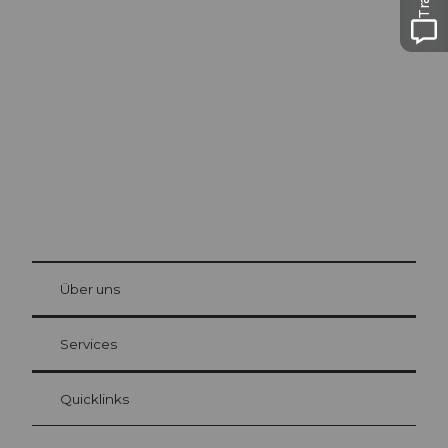
Ausflugstipps in
Luzern
Die Stadt. Der See. Die Berge.
© Be
at Bre
chbü
hl
Über uns
Gästekarte Luzern
Ihre Vorteile als Übernachtungsgast
Services
Quicklinks