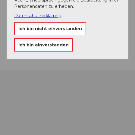
Veranstaltungsort
Personendaten zu erheben.
Dorfstrasse 6142 Willisau
Datenschutzerklärung
Dorfstrasse
6142
Gettnau
Ich bin nicht einverstanden
Website
Ich bin einverstanden
Anreise