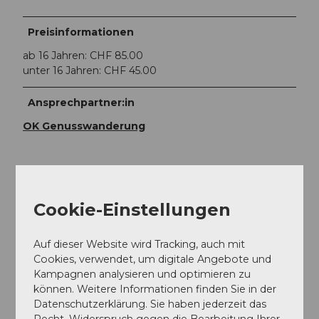
Preisinformationen
ab 16 Jahren: CHF 85.00
unter 16 Jahren: CHF 45.00
Ansprechpartner:in
OK Genusswanderung
Cookie-Einstellungen
In der Nähe
Auf der Karte anschauen
Auf dieser Website wird Tracking, auch mit
Cookies, verwendet, um digitale Angebote und
Veranstaltung
Kampagnen analysieren und optimieren zu
können. Weitere Informationen finden Sie in der
Datenschutzerklärung. Sie haben jederzeit das
Recht, Widerspruch gegen die Bearbeitung Ihrer