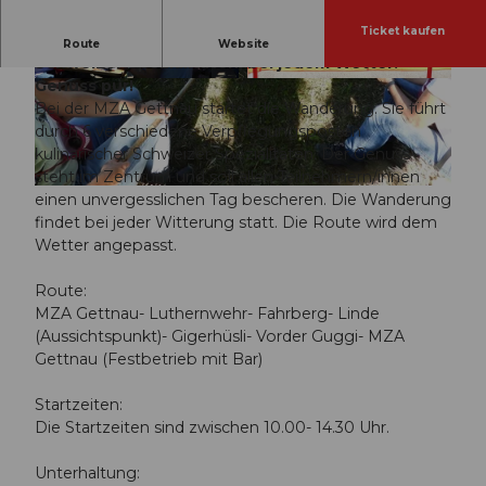
Ticket kaufen
Eine Wanderung durch 6 Verpflegungsposten mit
Route
Website
Schweizer Spezialitäten, bei jedem Wetter.
Genuss pur!
© Guidle.com
© Guidle.com
Bei der MZA Gettnau startet die Wanderung. Sie führt
durch 6 verschiedene Verpflegungsposten
kulinarischer Schweizer Spezialitäten. Der Genuss
steht im Zentrum und soll allen Teilnehmern/innen
© Guidle.com
einen unvergesslichen Tag bescheren. Die Wanderung
findet bei jeder Witterung statt. Die Route wird dem
Wetter angepasst.
Route:
MZA Gettnau- Luthernwehr- Fahrberg- Linde
(Aussichtspunkt)- Gigerhüsli- Vorder Guggi- MZA
Gettnau (Festbetrieb mit Bar)
Startzeiten:
Die Startzeiten sind zwischen 10.00- 14.30 Uhr.
Unterhaltung: