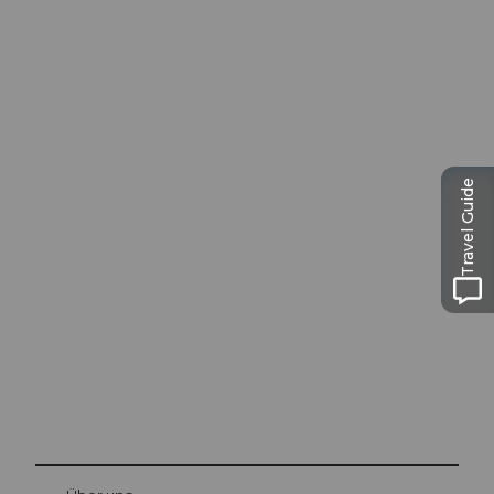
Travel Guide
Ausflugstipps in
Luzern
Die Stadt. Der See. Die Berge.
© Be
at Bre
chbü
hl