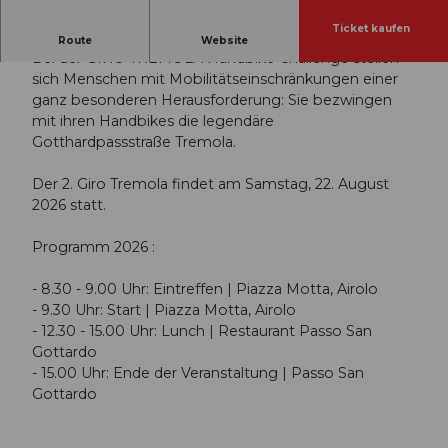
Ticket kaufen
Sei wieder dabei!
Route
Website
Bei der GIRO TREMOLA Handbike Challenge stellen
sich Menschen mit Mobilitätseinschränkungen einer
ganz besonderen Herausforderung: Sie bezwingen
mit ihren Handbikes die legendäre
Gotthardpassstraße Tremola.
Der 2. Giro Tremola findet am Samstag, 22. August
2026 statt.
Programm 2026 :
- 8.30 - 9.00 Uhr: Eintreffen | Piazza Motta, Airolo
- 9.30 Uhr: Start | Piazza Motta, Airolo
- 12.30 - 15.00 Uhr: Lunch | Restaurant Passo San
Gottardo
- 15.00 Uhr: Ende der Veranstaltung | Passo San
Gottardo