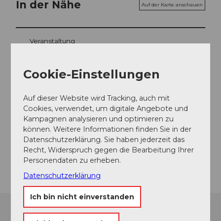
In der Nähe
Auf der Karte anschauen
Veranstaltung
Cookie-Einstellungen
Veranstaltungsort
Auf dieser Website wird Tracking, auch mit
Gotthardpass
Cookies, verwendet, um digitale Angebote und
Ospizio San Gottardo
Kampagnen analysieren und optimieren zu
6780
Airolo
können. Weitere Informationen finden Sie in der
Website
Datenschutzerklärung. Sie haben jederzeit das
Recht, Widerspruch gegen die Bearbeitung Ihrer
Anreise
Personendaten zu erheben.
Datenschutzerklärung
Ich bin nicht einverstanden