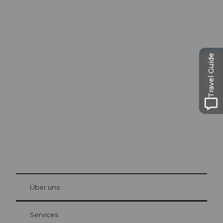
Ausflugstipps in
Travel Guide
Luzern
Die Stadt. Der See. Die Berge.
© Be
at Bre
chbü
hl
Über uns
Gästekarte Luzern
Ihre Vorteile als Übernachtungsgast
Services