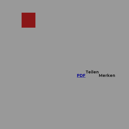
ebcams
Merkzettel
Suche
Shop
Teilen
PDF
Merken