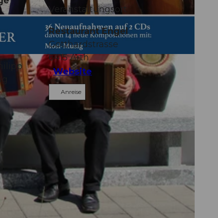
ge
Veranstaltungsort
Restaurant Engel
Gotthardstrasse
6415
Arth
hilipp
Website
ig
Anreise