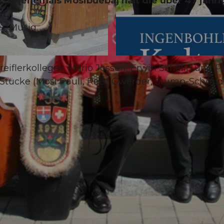
ysel (ehemals Mosibuebä) hält die über 47 jähri
t.
er-Musig.
© Guidle.com
reiflerkollegen Mario Jossen, Erwin Schälin und P
r Stücke (Mosi Pauli, Rees Gwerder, Stump-Schmid