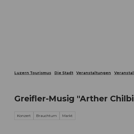
Z
ungen
Webcams
Gästekarte
u
m
Die Stadt
Die Erlebnisregion
I
n
h
a
l
t
Luzern Tourismus
Die Stadt
Veranstaltungen
Veransta
Greifler-Musig "Arther Chilbi
Konzert
Brauchtum
Markt