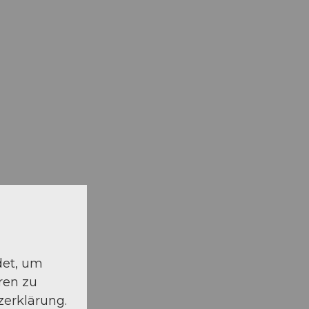
det, um
ren zu
zerklärung.