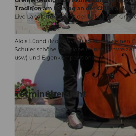
Greifler-Musig a de Arther Chilbi. Mosi-W
Tradition am Montag an der Chilbi aufrech
Live Ländlermusik mit der bekannten Greifl
© Guidle.com
Alois Lüönd (Mosi-Wysel) spielt mit seinen G
Schuler schöne traditionelle Innerschweize
usw) und Eigenkompositionen.
Terminübersicht