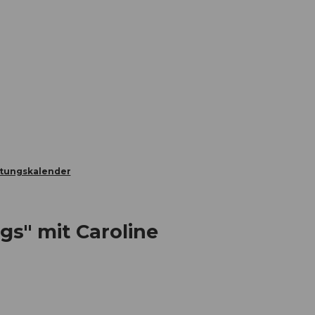
Informieren
Buchen
Business
W
ltungskalender
s" mit Caroline