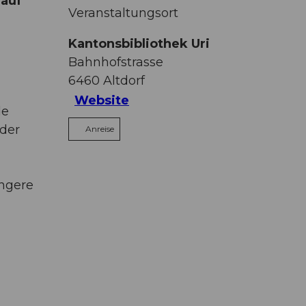
 auf
Veranstaltungsort
Kantonsbibliothek Uri
Bahnhofstrasse
6460
Altdorf
Website
de
nder
Anreise
üngere