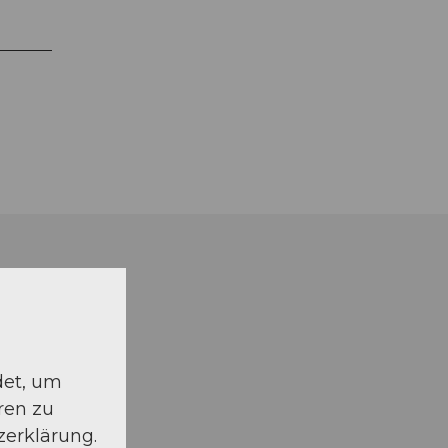
det, um
ren zu
zerklärung.