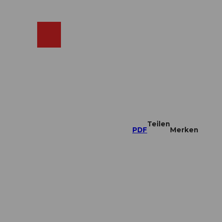
ebcams
Merkzettel
Suche
Shop
Teilen
PDF
Merken