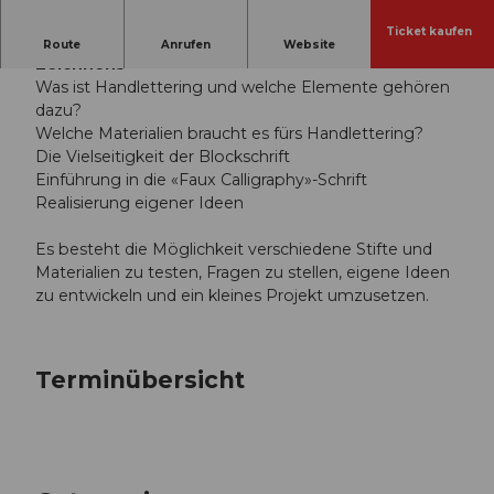
Ticket kaufen
Einführung in die Kunst des Buchstaben-
Route
Anrufen
Website
Zeichnens
Was ist Handlettering und welche Elemente gehören
dazu?
Welche Materialien braucht es fürs Handlettering?
Die Vielseitigkeit der Blockschrift
Einführung in die «Faux Calligraphy»-Schrift
Realisierung eigener Ideen
Es besteht die Möglichkeit verschiedene Stifte und
Materialien zu testen, Fragen zu stellen, eigene Ideen
zu entwickeln und ein kleines Projekt umzusetzen.
Terminübersicht