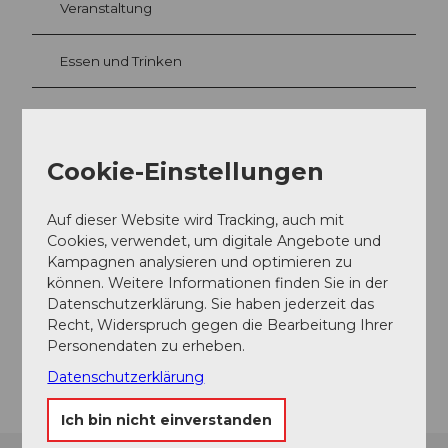
Veranstaltung
Essen und Trinken
Veranstaltungsort
Cookie-Einstellungen
Berufs- und Weiterbildungszentrum Uri
Attinghauserstrasse 12
Auf dieser Website wird Tracking, auch mit
6460
Altdorf
Cookies, verwendet, um digitale Angebote und
+41 41 875 20 42
Kampagnen analysieren und optimieren zu
können. Weitere Informationen finden Sie in der
weiterbildung@ur.ch
Datenschutzerklärung. Sie haben jederzeit das
Website
Recht, Widerspruch gegen die Bearbeitung Ihrer
Personendaten zu erheben.
Anreise
Datenschutzerklärung
Ich bin nicht einverstanden