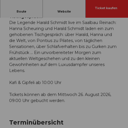
Ticket kaufen
Scheuring fragt, Schmidt redet: das ungeprobte
Route
Website
Tischgespräch.
Die Legende Harald Schmidt live im Saalbau Reinach:
Hanna Scheuring und Harald Schmidt laden ein zum
gehobenen Tischgespräch: über Harald, Hanna und
die Welt, von Pontius zu Pilates, von täglichen
Sensationen, über Schlafverhalten bis zu Gurken zum
Frühstück ... Ein unvorbereiteter Morgen zum
aktuellen Weltgeschehen und zu den kleinen
Gewohnheiten auf dem Luxusdampfer unseres
Lebens.
Kafi & Gipfeli ab 10:00 Uhr
Tickets können ab dem Mittwoch 26. August 2026,
09:00 Uhr gebucht werden.
Terminübersicht