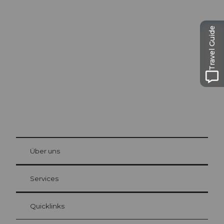
Ausflugstipps in
Luzern
Travel Guide
Die Stadt. Der See. Die Berge.
© Be
at Bre
chbü
hl
Über uns
Gästekarte Luzern
Ihre Vorteile als Übernachtungsgast
Services
Quicklinks