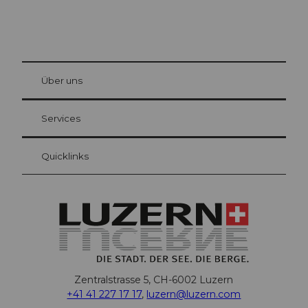
© Be
at Bre
chbü
hl
Über uns
Gästekarte Luzern
Ihre Vorteile als Übernachtungsgast
Services
Quicklinks
Zentralstrasse 5, CH-6002 Luzern
+41 41 227 17 17
,
luzern@luzern.com