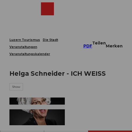
Z
u
Webcams
Merkzettel
Suche
Menü
Shop
m
I
n
h
a
Luzern Tourismus
Die Stadt
Teilen
l
PDF
Merken
Veranstaltungen
t
Veranstaltungskalender
Helga Schneider - ICH WEISS
Show
© Guidle.com