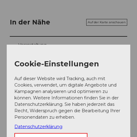
In der Nähe
Auf der Karte anschauen
Veranstaltung
Essen und Trinken
Cookie-Einstellungen
Auf dieser Website wird Tracking, auch mit
Cookies, verwendet, um digitale Angebote und
Veranstaltungsort
Kampagnen analysieren und optimieren zu
können. Weitere Informationen finden Sie in der
MythenForum
Datenschutzerklärung. Sie haben jederzeit das
Reichsstrasse
Recht, Widerspruch gegen die Bearbeitung Ihrer
6430
Schwyz
Personendaten zu erheben.
Website
Datenschutzerklärung
Anreise