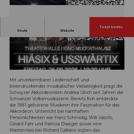
Ticket kaufen
Der Verein Giigäbank Muotathal präsentiert in der
Route
Website
Theaterhalle Muotathal HIÄSIX & USSWÄRTIX von
und mit Andrea Ulrich | Akkordeon
© Guidle.com
© Guidle.com
Der Verein Giigäbank präsentiert am Freitag,
25.09.2026 19:30 Uhr in der Theaterhalle Muotathal:
HIÄSIX & USSWÄRTIX
© Guidle.com
Mit unverkennbarer Leidenschaft und
beeindruckender musikalischer Vielseitigkeit prägt die
Schwyzer Akkordeonistin Andrea Ulrich seit Jahren die
Schweizer Volksmusikszene. Bereits früh entdeckte
die 1981 geborene Musikerin ihre Faszination für das
Akkordeon. Unterricht bei namhaften
Persönlichkeiten wie Franz Schmidig, Willi Valotti,
Gérard Fahr und Patricia Draeger sowie eine
Masterclass bei Richard Galliano legten das