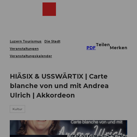
Z
u
Webcams
Merkzettel
Suche
Menü
Shop
m
I
n
h
a
Luzern Tourismus
Die Stadt
Teilen
l
PDF
Merken
Veranstaltungen
t
Veranstaltungskalender
HIÄSIX & USSWÄRTIX | Carte
blanche von und mit Andrea
Ulrich | Akkordeon
Kultur