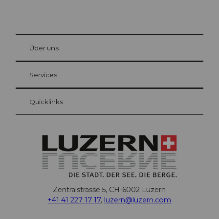
© Be
at Bre
chbü
hl
Über uns
Gästekarte Luzern
Ihre Vorteile als Übernachtungsgast
Services
Quicklinks
Zentralstrasse 5, CH-6002 Luzern
+41 41 227 17 17
,
luzern@luzern.com