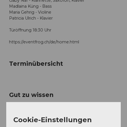
Gaby Näf - Klarinette, Saxofon, Klavier
Madlaina Küng - Bass
Maria Gehrig - Violine
Patricia Ulrich - Klavier
Türöffnung 18:30 Uhr
https://eventfrog.ch/de/home.html
Terminübersicht
Gut zu wissen
Preisinformationen
Cookie-Einstellungen
CHF 25.--