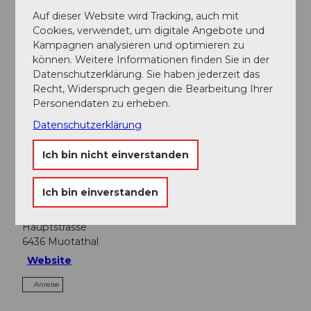
Auf dieser Website wird Tracking, auch mit
Cookies, verwendet, um digitale Angebote und
Kampagnen analysieren und optimieren zu
können. Weitere Informationen finden Sie in der
In der Nähe
Datenschutzerklärung. Sie haben jederzeit das
Auf der Karte anschauen
Recht, Widerspruch gegen die Bearbeitung Ihrer
Personendaten zu erheben.
Datenschutzerklärung
Veranstaltung
Ich bin nicht einverstanden
Veranstaltungsort
Ich bin einverstanden
Hauptstrasse 6436 Muotathal
Hauptstrasse
6436
Muotathal
Website
Anreise