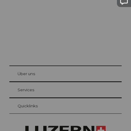
Luzern
Die Stadt. Der See. Die Berge.
© Be
at Bre
chbü
hl
Über uns
Gästekarte Luzern
Ihre Vorteile als Übernachtungsgast
Services
Quicklinks