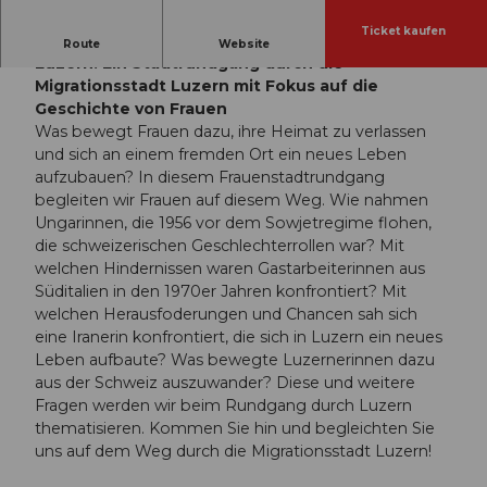
Ticket kaufen
Ein Rundgang des Vereins Frauenstadtrundgang
Route
Website
Luzern: Ein Stadtrundgang durch die
Migrationsstadt Luzern mit Fokus auf die
Geschichte von Frauen
Was bewegt Frauen dazu, ihre Heimat zu verlassen
und sich an einem fremden Ort ein neues Leben
aufzubauen? In diesem Frauenstadtrundgang
begleiten wir Frauen auf diesem Weg. Wie nahmen
Ungarinnen, die 1956 vor dem Sowjetregime flohen,
die schweizerischen Geschlechterrollen war? Mit
welchen Hindernissen waren Gastarbeiterinnen aus
Süditalien in den 1970er Jahren konfrontiert? Mit
welchen Herausfoderungen und Chancen sah sich
eine Iranerin konfrontiert, die sich in Luzern ein neues
Leben aufbaute? Was bewegte Luzernerinnen dazu
aus der Schweiz auszuwander? Diese und weitere
Fragen werden wir beim Rundgang durch Luzern
thematisieren. Kommen Sie hin und begleichten Sie
uns auf dem Weg durch die Migrationsstadt Luzern!