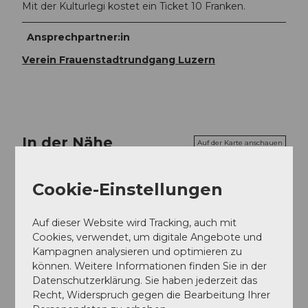
Mit der Kulturlegi kostet ein Ticket 10 Franken.
Ansprechpartner:in
Verein Frauenstadtrundgang Luzern
In der Nähe
Auf der Karte anschauen
Cookie-Einstellungen
Veranstaltung
Auf dieser Website wird Tracking, auch mit
Essen und Trinken
Cookies, verwendet, um digitale Angebote und
Kampagnen analysieren und optimieren zu
können. Weitere Informationen finden Sie in der
Datenschutzerklärung. Sie haben jederzeit das
Veranstaltungsort
Recht, Widerspruch gegen die Bearbeitung Ihrer