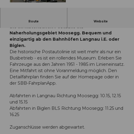
© Guidle.com
Gönnen Sie Ihrem Auto eine Auszeit und reisen
Route
Website
Sie im historischen Postauto ins
Naherholungsgebiet Moosegg. Bequem und
einzigartig ab den Bahnhöfen Langnau i.E. oder
Biglen.
Die historische Postautolinie ist weit mehr als nur ein
Busbetrieb - es ist ein rollendes Museum. Erleben Sie
Fahrzeuge aus den Jahren 1951 - 1985 im Linieneinsatz.
Eine Mitfahrt ist ohne Voranmeldung möglich. Den
Detailfahrplan finden Sie auf der Homepage oder in
der SBB-FahrplanApp.
Abfahrten in Langnau Richtung Moosegg: 10.15, 12.15
und 15.15
Abfahrten in Biglen BLS Richtung Moosegg: 11.25 und
16.25
Zuganschlüsse werden abgewartet.