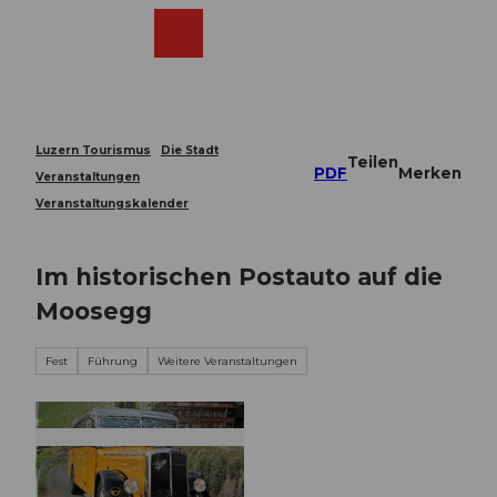
Z
u
Webcams
Merkzettel
Suche
Menü
Shop
m
I
n
h
a
Luzern Tourismus
Die Stadt
Teilen
l
PDF
Merken
Veranstaltungen
t
Veranstaltungskalender
Im historischen Postauto auf die
Moosegg
Fest
Führung
Weitere Veranstaltungen