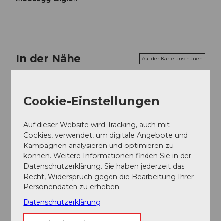
In der Nähe
Auf der Karte anschauen
Veranstaltung
Cookie-Einstellungen
Auf dieser Website wird Tracking, auch mit
Cookies, verwendet, um digitale Angebote und
Veranstaltungsort
Kampagnen analysieren und optimieren zu
können. Weitere Informationen finden Sie in der
Bahnhof Langnau i.E:
Datenschutzerklärung. Sie haben jederzeit das
Bahnhofstrasse
Recht, Widerspruch gegen die Bearbeitung Ihrer
3550
Langnau im Emmental
Personendaten zu erheben.
Website
Datenschutzerklärung
Anreise