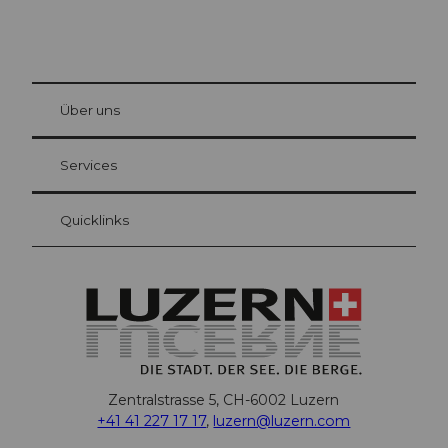
© Be
at Bre
chbü
hl
Über uns
Gästekarte Luzern
Ihre Vorteile als Übernachtungsgast
Services
Quicklinks
Zentralstrasse 5, CH-6002 Luzern
+41 41 227 17 17
,
luzern@luzern.com