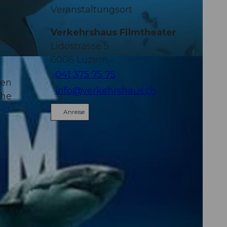
tigen
Veranstaltungsort
Verkehrshaus Filmtheater
ffenen
Lidostrasse 5
6006
Luzern
041 375 75 75
nen
info@verkehrshaus.ch
ähe
Anreise