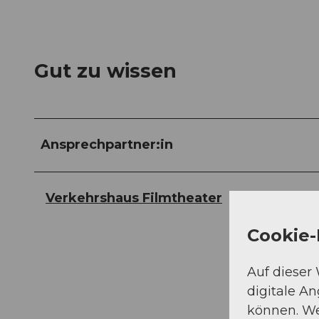
Gut zu wissen
Ansprechpartner:in
Verkehrshaus Filmtheater
Cookie-
Auf dieser
digitale A
können. We