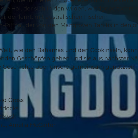
iten, die ihr helfen zu überleben und ihre vielfäl
sse Hai, der sich in den wilden, windgepeitschten
, der lernt, mit australischen Fischern
Riffhai, der von den Mangroven Tahitis in den o
© Guidle.com
 Welt, wie den Bahamas und den Cookinseln, kön
kenden Geschöpfen gehen und sie aus nächster N
che Geschichte über unsere gemeinsam genutzten
vid Gross
addocks
szewski
hu, Amelia McCarten