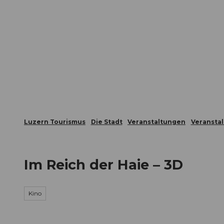
Z
ungen
Webcams
Gästekarte
u
m
Die Stadt
Die Erlebnisregion
I
n
h
a
l
t
Luzern Tourismus
Die Stadt
Veranstaltungen
Veransta
Im Reich der Haie – 3D
Kino