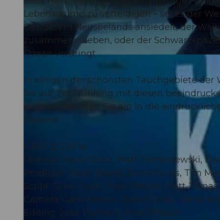
Jede Haiart verfügt über einzigartige Fähigke
Lebensräume zu verteidigen – sei es der Wei
Gewässern Neuseelands ansiedelt, der Walhai
zusammenzuleben, oder der Schwarzspitzen-
Ozean vordringt …
© Guidle.com
In einigen der schönsten Tauchgebiete der
Sie auf Tuchfühlung mit diesen beeindruc
erleben. Tauchen Sie ein in die eindrückli
Ozeane.
CAST & CREW
Director: Dave Duce, Matt Tomaszewski, Da
Producer: Sarah Beard, David Gross, Tim M
Script: Dave Duce, Paul Phelan, Matt Toma
Camera: Cam Batten, David Gross, Tama Ko
Editing: Jake Flannery, Paul Phelan