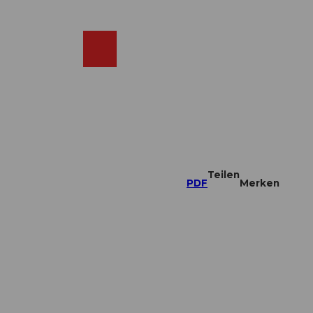
DE
ebcams
Merkzettel
Suche
Shop
Teilen
PDF
Merken