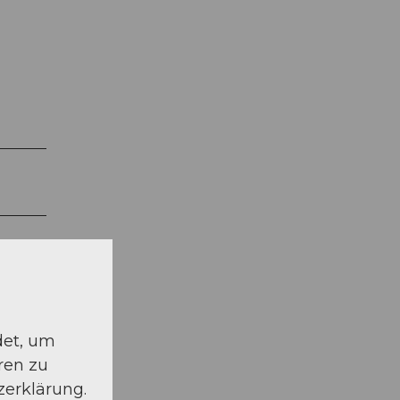
det, um
ren zu
zerklärung.