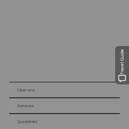
Ausflugstipps in
Luzern
Die Stadt. Der See. Die Berge.
Travel Guide
© Be
at Bre
chbü
hl
Über uns
Gästekarte Luzern
Ihre Vorteile als Übernachtungsgast
Services
Quicklinks