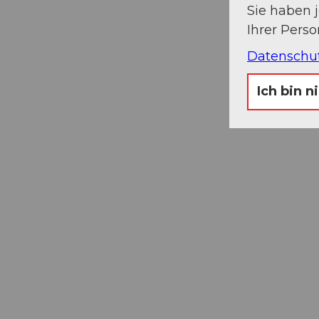
Sie haben 
Ihrer Pers
Datenschu
Ich bin n
Museums-
Pass
Ein Pass, neun Museen