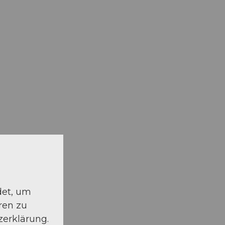
det, um
ren zu
zerklärung.