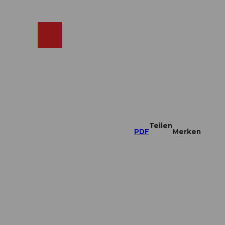
ebcams
Merkzettel
Suche
Shop
Teilen
PDF
Merken