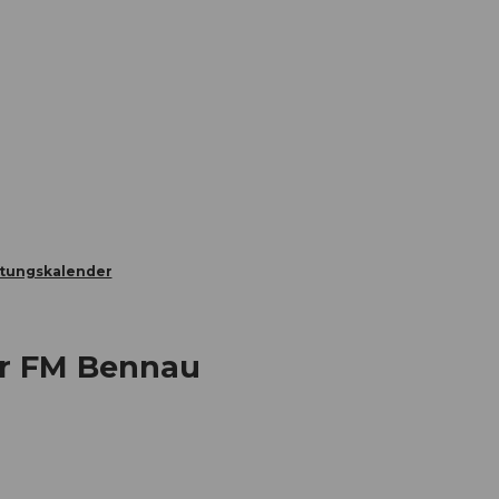
Informieren
Buchen
Business
W
ltungskalender
er FM Bennau