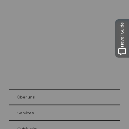
Ausflugstipps in
Travel Guide
Luzern
Die Stadt. Der See. Die Berge.
© Be
at Bre
chbü
hl
Über uns
Gästekarte Luzern
Ihre Vorteile als Übernachtungsgast
Services
Quicklinks