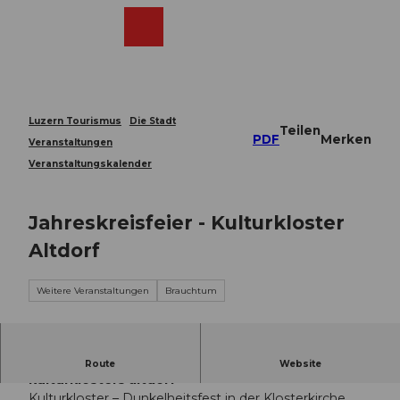
Z
u
Webcams
Merkzettel
Suche
Menü
Shop
m
I
n
h
a
Luzern Tourismus
Die Stadt
Teilen
l
PDF
Merken
Veranstaltungen
t
Veranstaltungskalender
Jahreskreisfeier - Kulturkloster
Altdorf
Weitere Veranstaltungen
Brauchtum
Dunkelheitsfest in der Klosterkirche des
Route
Website
kulturklosters altdorf
Kulturkloster – Dunkelheitsfest in der Klosterkirche