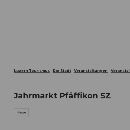
Z
ungen
Webcams
Gästekarte
u
m
Die Stadt
Die Erlebnisregion
I
n
h
a
l
t
Luzern Tourismus
Die Stadt
Veranstaltungen
Veransta
Jahrmarkt Pfäffikon SZ
Messe