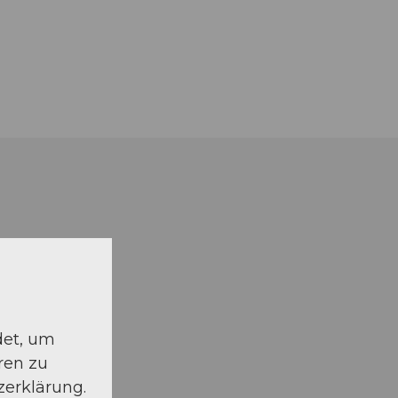
det, um
ren zu
zerklärung.