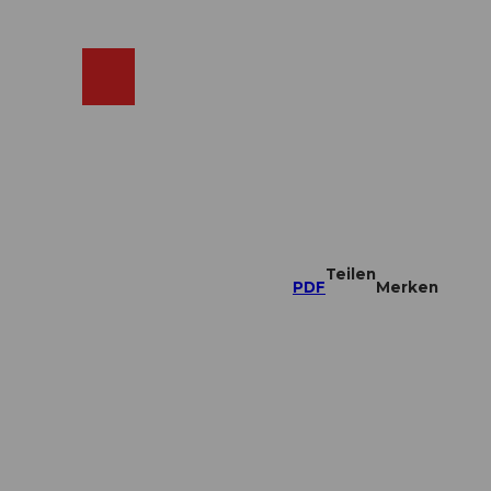
ebcams
Merkzettel
Suche
Shop
Teilen
PDF
Merken