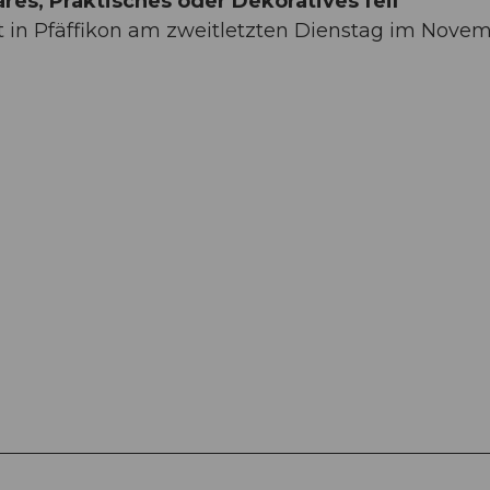
res, Praktisches oder Dekoratives feil
kt in Pfäffikon am zweitletzten Dienstag im Nove