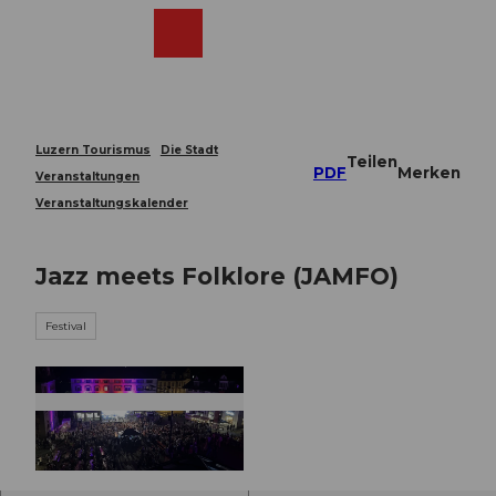
Z
u
Webcams
Merkzettel
Suche
Menü
Shop
m
I
n
h
a
Luzern Tourismus
Die Stadt
Teilen
l
PDF
Merken
Veranstaltungen
t
Veranstaltungskalender
Jazz meets Folklore (JAMFO)
Festival
© Guidle.com