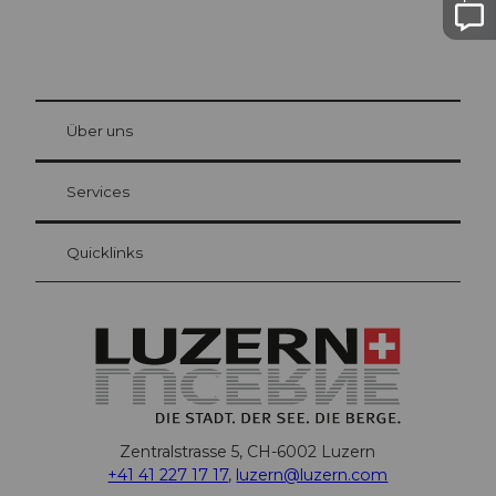
© Be
at Bre
chbü
hl
Über uns
Gästekarte Luzern
Ihre Vorteile als Übernachtungsgast
Services
Quicklinks
Zentralstrasse 5, CH-6002 Luzern
+41 41 227 17 17
,
luzern@luzern.com