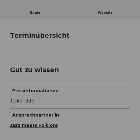
DAS Musikfestival in Schwyz
Route
Website
Terminübersicht
Gut zu wissen
Preisinformationen
Türkollekte
Ansprechpartner:in
Jazz meets Folklore