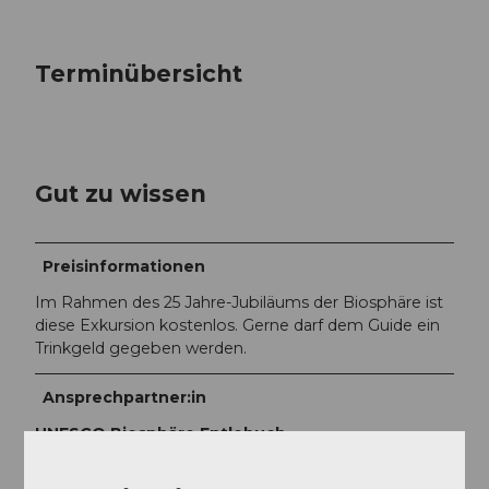
Terminübersicht
Gut zu wissen
Preisinformationen
Im Rahmen des 25 Jahre-Jubiläums der Biosphäre ist
diese Exkursion kostenlos. Gerne darf dem Guide ein
Trinkgeld gegeben werden.
Ansprechpartner:in
UNESCO Biosphäre Entlebuch -
Biosphärenzentrum