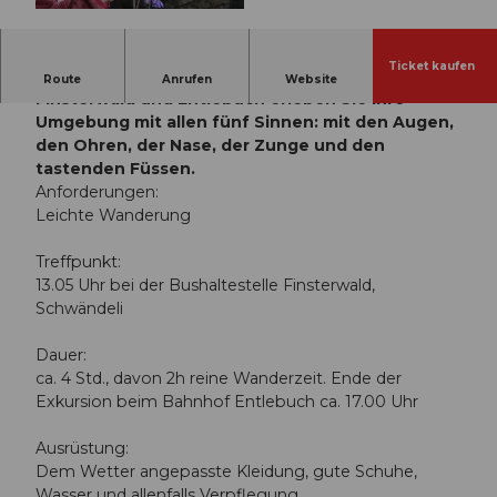
© Guidle.com
Ticket kaufen
Auf einer Wanderung zwischen Schwändeli bei
Route
Anrufen
Website
Finsterwald und Entlebuch erleben Sie Ihre
Umgebung mit allen fünf Sinnen: mit den Augen,
den Ohren, der Nase, der Zunge und den
tastenden Füssen.
Anforderungen:
Leichte Wanderung
Treffpunkt:
13.05 Uhr bei der Bushaltestelle Finsterwald,
Schwändeli
Dauer:
ca. 4 Std., davon 2h reine Wanderzeit. Ende der
Exkursion beim Bahnhof Entlebuch ca. 17.00 Uhr
Ausrüstung:
Dem Wetter angepasste Kleidung, gute Schuhe,
Wasser und allenfalls Verpflegung