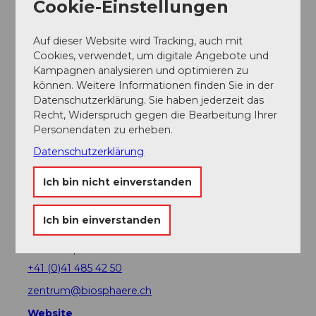
Cookie-Einstellungen
Auf dieser Website wird Tracking, auch mit
Cookies, verwendet, um digitale Angebote und
In der Nähe
Auf der Karte anschauen
Kampagnen analysieren und optimieren zu
können. Weitere Informationen finden Sie in der
Datenschutzerklärung. Sie haben jederzeit das
Recht, Widerspruch gegen die Bearbeitung Ihrer
Veranstaltung
Personendaten zu erheben.
Datenschutzerklärung
Veranstaltungsort
Ich bin nicht einverstanden
UNESCO Biosphäre Entlebuch -
Biosphärenzentrum
Ich bin einverstanden
Chlosterbüel 28
6170
Schüpfheim
+41 (0)41 485 42 50
zentrum@biosphaere.ch
Website