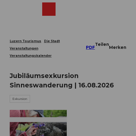
Z
u
Webcams
Merkzettel
Suche
Menü
Shop
m
I
n
h
a
Luzern Tourismus
Die Stadt
Teilen
l
PDF
Merken
Veranstaltungen
t
Veranstaltungskalender
Jubiläumsexkursion
Sinneswanderung | 16.08.2026
Exkursion