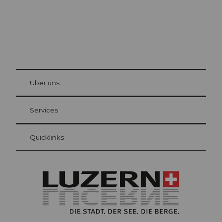
© Be
at Bre
chbü
hl
Über uns
Gästekarte Luzern
Ihre Vorteile als Übernachtungsgast
Services
Quicklinks