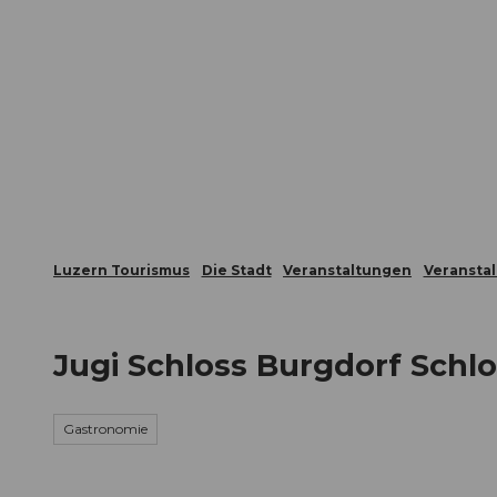
Z
ungen
Webcams
Gästekarte
u
m
Die Stadt
Die Erlebnisregion
I
n
h
a
l
t
Luzern Tourismus
Die Stadt
Veranstaltungen
Veransta
Jugi Schloss Burgdorf Schl
Gastronomie