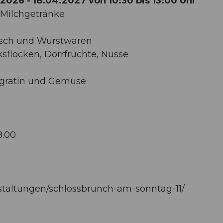
026 - 18.04.2027 von 10:30 bis 13:00 Uhr
e Milchgetränke
eisch und Wurstwaren
ksflocken, Dörrfrüchte, Nüsse
lgratin und Gemüse
8.00
anstaltungen/schlossbrunch-am-sonntag-11/