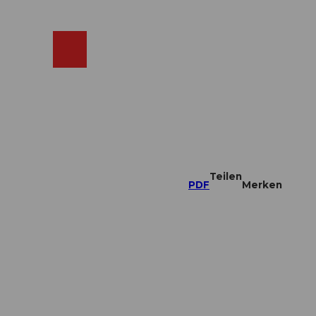
ebcams
Merkzettel
Suche
Shop
Teilen
PDF
Merken