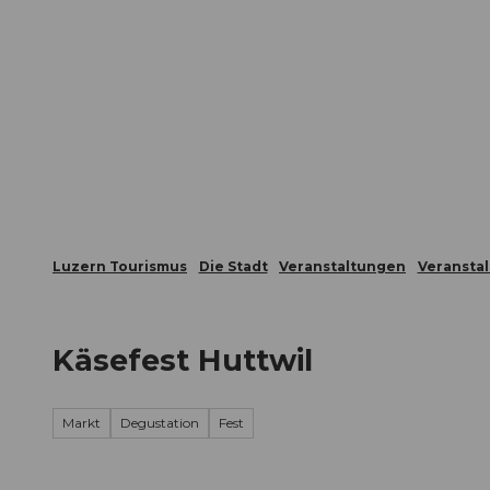
Z
ungen
Webcams
Gästekarte
u
m
Die Stadt
Die Erlebnisregion
I
n
h
a
l
t
Luzern Tourismus
Die Stadt
Veranstaltungen
Veransta
Käsefest Huttwil
Markt
Degustation
Fest