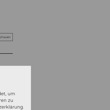
schauen
det, um
ren zu
zerklärung.