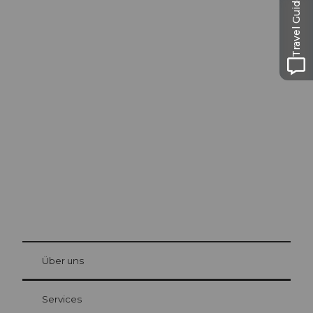
Travel Guide
Ausflugstipps in
Luzern
Die Stadt. Der See. Die Berge.
© Be
at Bre
chbü
hl
Über uns
Gästekarte Luzern
Ihre Vorteile als Übernachtungsgast
Services