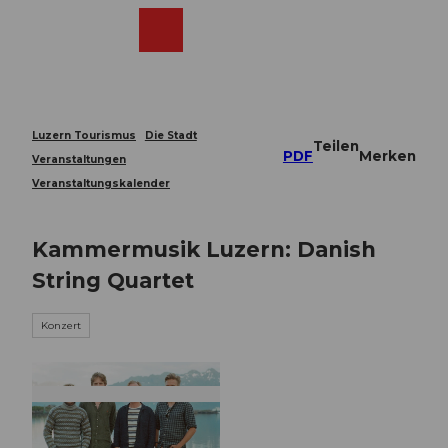
Z
u
Webcams
Merkzettel
Suche
Menü
Shop
m
I
n
h
a
Luzern Tourismus
Die Stadt
Teilen
l
PDF
Merken
Veranstaltungen
t
Veranstaltungskalender
Kammermusik Luzern: Danish
String Quartet
Konzert