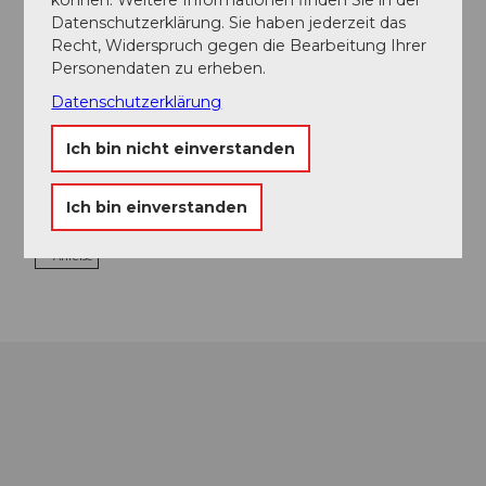
Essen und Trinken
Datenschutzerklärung. Sie haben jederzeit das
Recht, Widerspruch gegen die Bearbeitung Ihrer
Personendaten zu erheben.
Datenschutzerklärung
Veranstaltungsort
Evang.-ref. Matthäuskirche
Ich bin nicht einverstanden
Seehofstrasse
6004
Luzern
Ich bin einverstanden
Website
Anreise