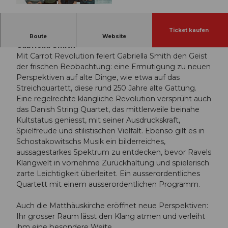
© Guidle.com
Ticket kaufen
Carrot Revolution – Schostakowitsch, Ravel,
Route
Website
Gabriella Smith
Mit Carrot Revolution feiert Gabriella Smith den Geist
der frischen Beobachtung: eine Ermutigung zu neuen
Perspektiven auf alte Dinge, wie etwa auf das
Streichquartett, diese rund 250 Jahre alte Gattung.
Eine regelrechte klangliche Revolution versprüht auch
das Danish String Quartet, das mittlerweile beinahe
Kultstatus geniesst, mit seiner Ausdruckskraft,
Spielfreude und stilistischen Vielfalt. Ebenso gilt es in
Schostakowitschs Musik ein bilderreiches,
aussagestarkes Spektrum zu entdecken, bevor Ravels
Klangwelt in vornehme Zurückhaltung und spielerisch
zarte Leichtigkeit überleitet. Ein ausserordentliches
Quartett mit einem ausserordentlichen Programm.
Auch die Matthäuskirche eröffnet neue Perspektiven:
Ihr grosser Raum lässt den Klang atmen und verleiht
ihm eine besondere Weite.