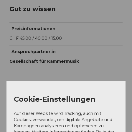
Gut zu wissen
Preisinformationen
CHF 45.00 / 40.00 / 15.00
Ansprechpartner:in
Gesellschaft für Kammermusik
In der Nähe
Auf der Karte anschauen
Cookie-Einstellungen
Auf dieser Website wird Tracking, auch mit
Veranstaltung
Cookies, verwendet, um digitale Angebote und
Kampagnen analysieren und optimieren zu
können. Weitere Informationen finden Sie in der