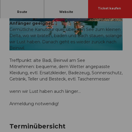
Ticket kaufen
Gemütliche Kanutour mit Grillade an einem
Route
Website
schönen Plätzchen. Auch für Familien und
Anfänger geeignet.
© Guidle.com
© Guidle.com
Gemütliche Kanutour quer über den See zum kleinen
Delta, wo wir bräteln, baden und Bach stauen, solange
wir Lust haben. Danach geht es wieder zurück nach
Beinwil.
© Guidle.com
Treffpunkt: alte Badi, Beinwil am See
Mitnehmen: bequeme, dem Wetter angepasste
Kleidung, evtl. Ersatzkleider, Badezeug, Sonnenschutz,
Getränk, Teller und Besteck, evtl. Taschenmesser
wenn wir Lust haben auch länger...
Anmeldung notwendig!
Terminübersicht