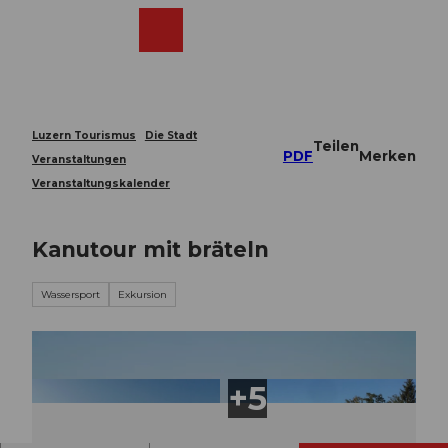
Z
u
Webcams
Merkzettel
Suche
Menü
Shop
m
I
n
h
a
Luzern Tourismus
Die Stadt
Teilen
l
PDF
Merken
Veranstaltungen
t
Veranstaltungskalender
Kanutour mit bräteln
Wassersport
Exkursion