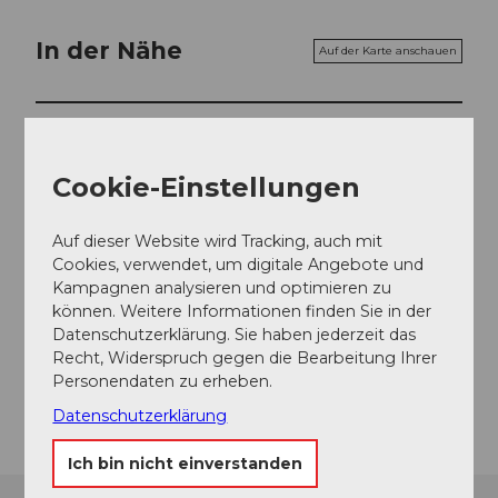
In der Nähe
Auf der Karte anschauen
Veranstaltung
Cookie-Einstellungen
Veranstaltungsort
Auf dieser Website wird Tracking, auch mit
Cookies, verwendet, um digitale Angebote und
Hallwilersee
Kampagnen analysieren und optimieren zu
Muttenstrasse
können. Weitere Informationen finden Sie in der
5712
Beinwil am See
Datenschutzerklärung. Sie haben jederzeit das
Website
Recht, Widerspruch gegen die Bearbeitung Ihrer
Personendaten zu erheben.
Anreise
Datenschutzerklärung
Ich bin nicht einverstanden