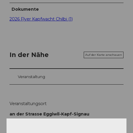
Dokumente
2026 Flyer Kapfwacht Chilbi (1)
In der Nähe
Auf der Karte anschauen
Veranstaltung
Veranstaltungsort
an der Strasse Eggiwil-Kapf-Signau
Vorder Kapf
3537
Eggiwil