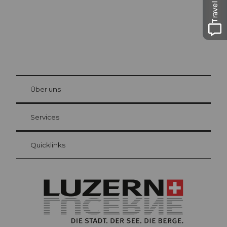
Travel Guide
© Be
at Bre
chbü
hl
Über uns
Gästekarte Luzern
Ihre Vorteile als Übernachtungsgast
Services
Quicklinks