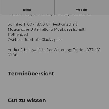
Samstag ab 17.00 Uhr Festwirtschaft
Route
Website
Tanz mit "Eggiwiler Giele", Tombola, Glücksspiele
Sonntag 11.00 - 18.00 Uhr Festwirtschaft
Musikalische Unterhaltung Musikgesellschaft
Röthenbach
Zwirbeln, Tombola, Glücksspiele
Auskunft bei zweifelhafter Witterung: Telefon 077 465
59 08
Terminübersicht
Gut zu wissen