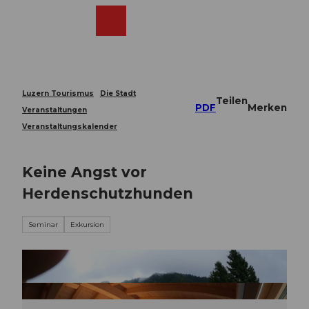
Z
u
Webcams
Merkzettel
Suche
Menü
Shop
m
I
n
h
a
Luzern Tourismus
Die Stadt
Teilen
l
PDF
Merken
Veranstaltungen
t
Veranstaltungskalender
Keine Angst vor
Herdenschutzhunden
Seminar
Exkursion