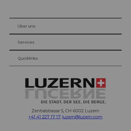
© Be
at Bre
chbü
hl
Über uns
Gästekarte Luzern
Ihre Vorteile als Übernachtungsgast
Services
Quicklinks
Zentralstrasse 5, CH-6002 Luzern
+41 41 227 17 17
,
luzern@luzern.com