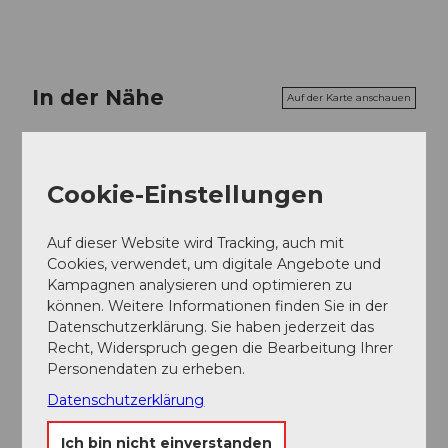
In der Nähe
Auf der Karte anschauen
Veranstaltung
Cookie-Einstellungen
Auf dieser Website wird Tracking, auch mit
Veranstaltungsort
Cookies, verwendet, um digitale Angebote und
Kampagnen analysieren und optimieren zu
Alphotel und Skihütte Schwand
können. Weitere Informationen finden Sie in der
Schwandstrasse
Datenschutzerklärung. Sie haben jederzeit das
6174
Sörenberg
Recht, Widerspruch gegen die Bearbeitung Ihrer
Website
Personendaten zu erheben.
Datenschutzerklärung
Anreise
Ich bin nicht einverstanden