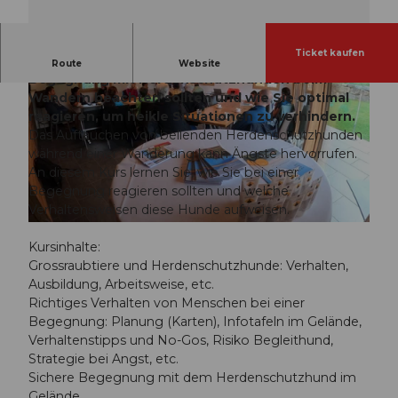
Ticket kaufen
Im Halbtageskurs lernen Sie, was Sie bei einer
Route
Website
Begegnung mit Herdenschutzhunden beim
Wandern beachten sollten und wie Sie optimal
reagieren, um heikle Situationen zu verhindern.
Das Auftauchen von bellenden Herdenschutzhunden
während einer Wanderung kann Ängste hervorrufen.
An diesem Kurs lernen Sie, wie Sie bei einer
© Guidle.com
Begegnung reagieren sollten und welche
Verhaltensweisen diese Hunde aufweisen.
© Guidle.com
Kursinhalte:
Grossraubtiere und Herdenschutzhunde: Verhalten,
Ausbildung, Arbeitsweise, etc.
Richtiges Verhalten von Menschen bei einer
Begegnung: Planung (Karten), Infotafeln im Gelände,
Verhaltenstipps und No-Gos, Risiko Begleithund,
Strategie bei Angst, etc.
Sichere Begegnung mit dem Herdenschutzhund im
Gelände