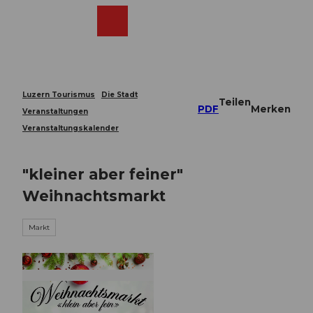
Z
u
Webcams
Merkzettel
Suche
Menü
Shop
m
I
n
h
a
Luzern Tourismus
Die Stadt
Teilen
l
PDF
Merken
Veranstaltungen
t
Veranstaltungskalender
"kleiner aber feiner"
Weihnachtsmarkt
Markt