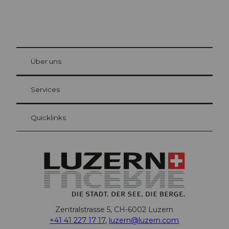
© Be
at Bre
chbü
hl
Über uns
Gästekarte Luzern
Ihre Vorteile als Übernachtungsgast
Services
Quicklinks
Zentralstrasse 5, CH-6002 Luzern
+41 41 227 17 17
,
luzern@luzern.com