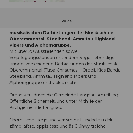
© Guidle.com
Gemütlicher Weihnachtsmarkt unter dem Motto
Route
"klein aber fein" mit verschiedenen
musikalischen Darbietungen der Musikschule
Oberemmental, Steelband, Ämmitau Highland
Pipers und Alphorngruppe.
Mit über 20 Ausstellenden sowie
Verpflegungsständen unter dem Segel, lebendige
Krippe, verschiedene Darbietungen der Musikschule
Oberemmental (Tuba-Christmas + Örgeli, Kids Band),
Steelband, Ämmitau Highland Pipers und
Alphorngruppe und vieles mehr.
Organisiert durch die Gemeinde Langnau, Abteilung
Öffentliche Sicherheit, und unter Mithilfe der
Kirchgemeinde Langnau.
Chömit cho luege und verwile bir Fürschale u chli
zäme lafere, öppis ässe und äs Glühwy treiche.