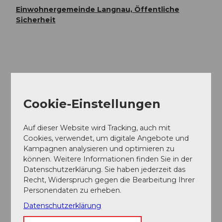
Einwohnergemeinde Langnau, Öffentliche
Sicherheit
In der Nähe
Auf der Karte anschauen
Cookie-Einstellungen
Veranstaltung
Auf dieser Website wird Tracking, auch mit
Cookies, verwendet, um digitale Angebote und
Kampagnen analysieren und optimieren zu
können. Weitere Informationen finden Sie in der
Veranstaltungsort
Datenschutzerklärung. Sie haben jederzeit das
Viehmarktstrasse 3550 Langnau im Emmental
Recht, Widerspruch gegen die Bearbeitung Ihrer
Viehmarktstrasse
Personendaten zu erheben.
3550
Langnau im Emmental
Datenschutzerklärung
Anreise