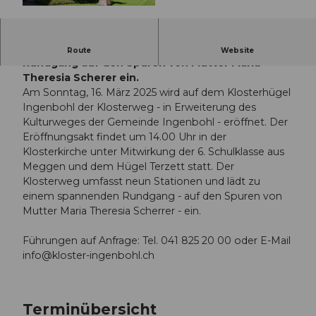
© Guidle.com
Neun Stationen laden zu einem spannenden
Route
Website
Rundgang auf den Spuren von Mutter Maria
Theresia Scherer ein.
Am Sonntag, 16. März 2025 wird auf dem Klosterhügel
Ingenbohl der Klosterweg - in Erweiterung des
Kulturweges der Gemeinde Ingenbohl - eröffnet. Der
Eröffnungsakt findet um 14.00 Uhr in der
Klosterkirche unter Mitwirkung der 6. Schulklasse aus
Meggen und dem Hügel Terzett statt. Der
Klosterweg umfasst neun Stationen und lädt zu
einem spannenden Rundgang - auf den Spuren von
Mutter Maria Theresia Scherrer - ein.
Führungen auf Anfrage: Tel. 041 825 20 00 oder E-Mail
info@kloster-ingenbohl.ch
Terminübersicht