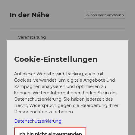
In der Nähe
Auf der Karte anschauen
Veranstaltung
Essen und Trinken
Cookie-Einstellungen
Auf dieser Website wird Tracking, auch mit
Cookies, verwendet, um digitale Angebote und
Veranstaltungsort
Kampagnen analysieren und optimieren zu
Klosterkirche Ingenbohl
können. Weitere Informationen finden Sie in der
Klosterstrasse
Datenschutzerklärung. Sie haben jederzeit das
6440
Ingenbohl
Recht, Widerspruch gegen die Bearbeitung Ihrer
Website
Personendaten zu erheben.
Datenschutzerklärung
Anreise
Ich bin nicht einverstanden