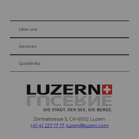
© Be
at Bre
chbü
hl
Über uns
Gästekarte Luzern
Ihre Vorteile als Übernachtungsgast
Services
Quicklinks
Zentralstrasse 5, CH-6002 Luzern
+41 41 227 17 17
,
luzern@luzern.com