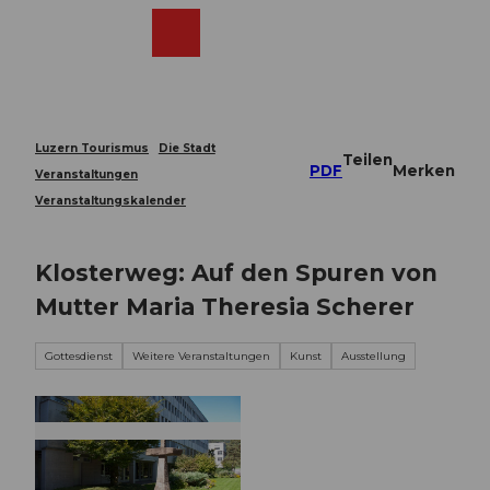
Z
u
Webcams
Merkzettel
Suche
Menü
Shop
m
I
n
h
a
Luzern Tourismus
Die Stadt
Teilen
l
PDF
Merken
Veranstaltungen
t
Veranstaltungskalender
Klosterweg: Auf den Spuren von
Mutter Maria Theresia Scherer
Gottesdienst
Weitere Veranstaltungen
Kunst
Ausstellung