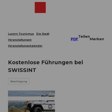
Z
u
Webcams
Merkzettel
Suche
Menü
Shop
m
I
n
h
a
Luzern Tourismus
Die Stadt
Teilen
l
PDF
Merken
Veranstaltungen
t
Veranstaltungskalender
Kostenlose Führungen bei
SWISSINT
Besichtigung