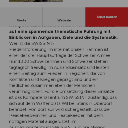
© Guidle.com
Ticket kaufen
Tauchen Sie ein in die Welt des
Route
Website
Kompetenzzentrums SWISSINT. Freuen Sie sich
auf eine spannende thematische Führung mit
Einblicken in Aufgaben, Ziele und die Systematik.
Wer ist die SWISSINT?
Friedensförderung im internationalen Rahmen ist
einer der drei Hauptaufträge der Schweizer Armee.
Rund 300 Schweizerinnen und Schweizer stehen
tagtäglich freiwillig im Auslandseinsatz und leisten
einen Beitrag zum Frieden in Regionen, die von
Konflikten und Kriegen geprägt sind und ein
friedliches Zusammen­leben der Menschen
verunmöglichen. Für die Umsetzung dieser Einsätze
ist das Kompetenzzentrum SWISSINT zuständig, das
sich auf dem Waffenplatz Wil bei Stans in Oberdorf
befindet. Von dort aus wird sichergestellt, dass die
Peacekeeperinnen und Peacekeeper mit dem
richtigen Material ausgerüstet, im
Ausbildungszentrum SWISSINT auf ihre Mission