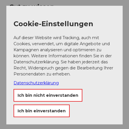
Gut zu wissen
Cookie-Einstellungen
Preisinformationen
kostenlos
Auf dieser Website wird Tracking, auch mit
Cookies, verwendet, um digitale Angebote und
Ansprechpartner:in
Kampagnen analysieren und optimieren zu
können. Weitere Informationen finden Sie in der
Tourismus Stans
Datenschutzerklärung. Sie haben jederzeit das
Recht, Widerspruch gegen die Bearbeitung Ihrer
Personendaten zu erheben.
Datenschutzerklärung
In der Nähe
Auf der Karte anschauen
Ich bin nicht einverstanden
Ich bin einverstanden
Veranstaltung