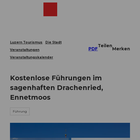
Z
u
Webcams
Merkzettel
Suche
Menü
Shop
m
I
n
h
a
Luzern Tourismus
Die Stadt
Teilen
l
PDF
Merken
Veranstaltungen
t
Veranstaltungskalender
Kostenlose Führungen im
sagenhaften Drachenried,
Ennetmoos
Führung