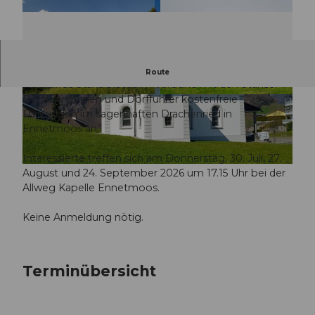
erleben - entdecken - geniessen
Route
Tourismus Stans bietet im Verbund mit den Stanser
Dorfführerinnen und Dorfführer kostenfreie
© Guidle.com
© Guidle.com
Führungen im sagenhaften Drachenried in
Ennetmoos an.
Interessierte treffen sich am Donnerstag, 30. Juli, 27.
© Guidle.com
August und 24. September 2026 um 17.15 Uhr bei der
Allweg Kapelle Ennetmoos.
Keine Anmeldung nötig.
Terminübersicht