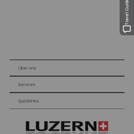
Travel Guide
Die Stadt. Der See. Die Berge.
© Be
at Bre
chbü
hl
Über uns
Gästekarte Luzern
Ihre Vorteile als Übernachtungsgast
Services
Quicklinks