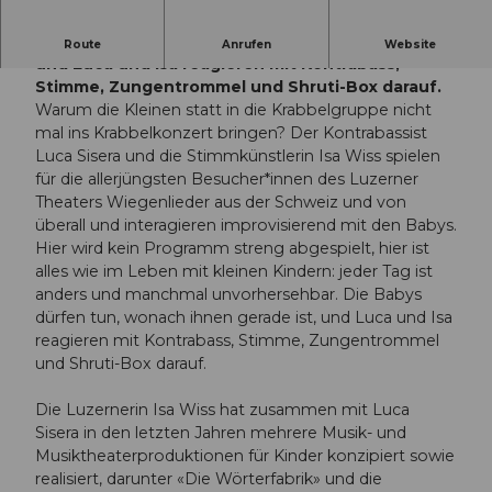
Die Babys dürfen tun, wonach ihnen gerade ist,
Route
Anrufen
Website
und Luca und Isa reagieren mit Kontrabass,
Stimme, Zungentrommel und Shruti-Box darauf.
Warum die Kleinen statt in die Krabbelgruppe nicht
mal ins Krabbelkonzert bringen? Der Kontrabassist
Luca Sisera und die Stimmkünstlerin Isa Wiss spielen
für die allerjüngsten Besucher*innen des Luzerner
Theaters Wiegenlieder aus der Schweiz und von
überall und interagieren improvisierend mit den Babys.
Hier wird kein Programm streng abgespielt, hier ist
alles wie im Leben mit kleinen Kindern: jeder Tag ist
anders und manchmal unvorhersehbar. Die Babys
dürfen tun, wonach ihnen gerade ist, und Luca und Isa
reagieren mit Kontrabass, Stimme, Zungentrommel
und Shruti-Box darauf.
Die Luzernerin Isa Wiss hat zusammen mit Luca
Sisera in den letzten Jahren mehrere Musik- und
Musiktheaterproduktionen für Kinder konzipiert sowie
realisiert, darunter «Die Wörterfabrik» und die