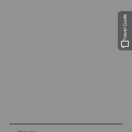
Travel Guide
Ausflugstipps in
Luzern
Die Stadt. Der See. Die Berge.
© Be
at Bre
chbü
hl