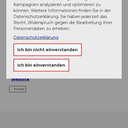
Kampagnen analysieren und optimieren zu
Essen und Trinken
können. Weitere Informationen finden Sie in der
Datenschutzerklärung. Sie haben jederzeit das
Recht, Widerspruch gegen die Bearbeitung Ihrer
Personendaten zu erheben.
Veranstaltungsort
Datenschutzerklärung
Luzerner Theater
Theaterstrasse 2
Ich bin nicht einverstanden
6003
Luzern
041 228 14 14
Ich bin einverstanden
kasse@luzernertheater.ch
Website
Anreise