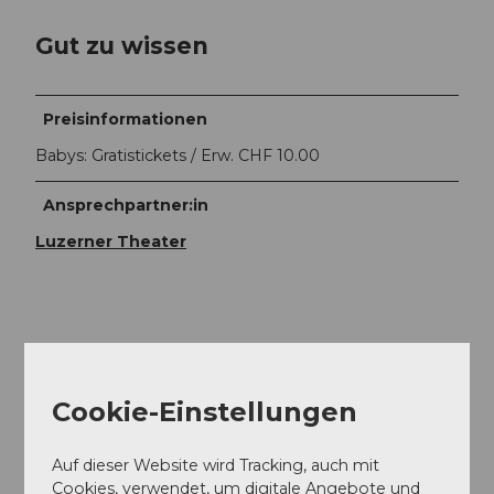
Gut zu wissen
Preisinformationen
Babys: Gratistickets / Erw. CHF 10.00
Ansprechpartner:in
Luzerner Theater
In der Nähe
Auf der Karte anschauen
Cookie-Einstellungen
Veranstaltung
Auf dieser Website wird Tracking, auch mit
Cookies, verwendet, um digitale Angebote und