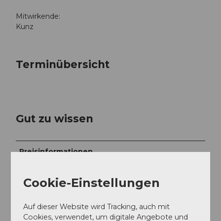
Mitwirkende:
Kunz
Terminübersicht
Gut zu wissen
Preisinformationen
1. Kategorie Sitzplatz: 71,70 CHF
Stehplatz: 57,20 CHF
Cookie-Einstellungen
Auf dieser Website wird Tracking, auch mit
Cookies, verwendet, um digitale Angebote und