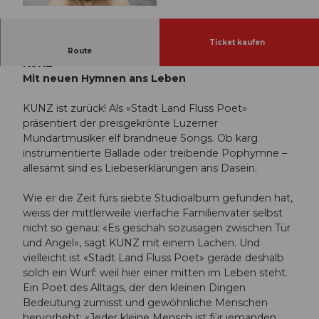
© Guidle.com
Ticket kaufen
Stadt Land Fluss Poet - Tour 2026
Route
KUNZ
Mit neuen Hymnen ans Leben
KUNZ ist zurück! Als «Stadt Land Fluss Poet»
präsentiert der preisgekrönte Luzerner
Mundartmusiker elf brandneue Songs. Ob karg
instrumentierte Ballade oder treibende Pophymne –
allesamt sind es Liebeserklärungen ans Dasein.
Wie er die Zeit fürs siebte Studioalbum gefunden hat,
weiss der mittlerweile vierfache Familienvater selbst
nicht so genau: «Es geschah sozusagen zwischen Tür
und Angel», sagt KUNZ mit einem Lachen. Und
vielleicht ist «Stadt Land Fluss Poet» gerade deshalb
solch ein Wurf: weil hier einer mitten im Leben steht.
Ein Poet des Alltags, der den kleinen Dingen
Bedeutung zumisst und gewöhnliche Menschen
hervorhebt: «Jeder kleine Mensch ist für jemanden