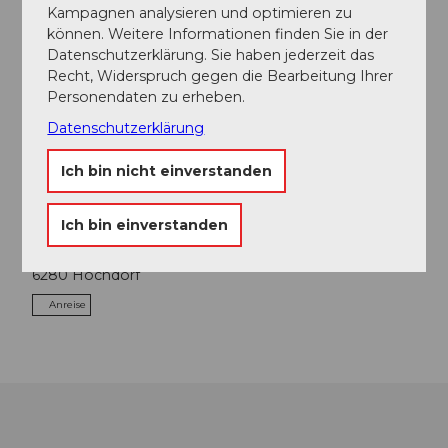
Kampagnen analysieren und optimieren zu
In der Nähe
können. Weitere Informationen finden Sie in der
Auf der Karte anschauen
Datenschutzerklärung. Sie haben jederzeit das
Recht, Widerspruch gegen die Bearbeitung Ihrer
Personendaten zu erheben.
Veranstaltung
Datenschutzerklärung
Ich bin nicht einverstanden
Veranstaltungsort
Ich bin einverstanden
Kulturzentrum Braui
Brauiplatz
6280
Hochdorf
Anreise