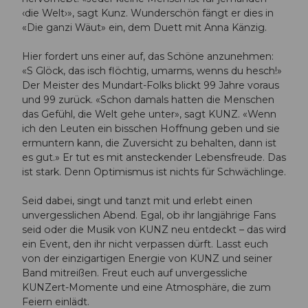
‹die Welt›», sagt Kunz. Wunderschön fängt er dies in
«Die ganzi Wäut» ein, dem Duett mit Anna Känzig.
Hier fordert uns einer auf, das Schöne anzunehmen:
«S Glöck, das isch flöchtig, umarms, wenns du hesch!»
Der Meister des Mundart-Folks blickt 99 Jahre voraus
und 99 zurück. «Schon damals hatten die Menschen
das Gefühl, die Welt gehe unter», sagt KUNZ. «Wenn
ich den Leuten ein bisschen Hoffnung geben und sie
ermuntern kann, die Zuversicht zu behalten, dann ist
es gut.» Er tut es mit ansteckender Lebensfreude. Das
ist stark. Denn Optimismus ist nichts für Schwächlinge.
Seid dabei, singt und tanzt mit und erlebt einen
unvergesslichen Abend. Egal, ob ihr langjährige Fans
seid oder die Musik von KUNZ neu entdeckt – das wird
ein Event, den ihr nicht verpassen dürft. Lasst euch
von der einzigartigen Energie von KUNZ und seiner
Band mitreißen. Freut euch auf unvergessliche
KUNZert-Momente und eine Atmosphäre, die zum
Feiern einlädt.