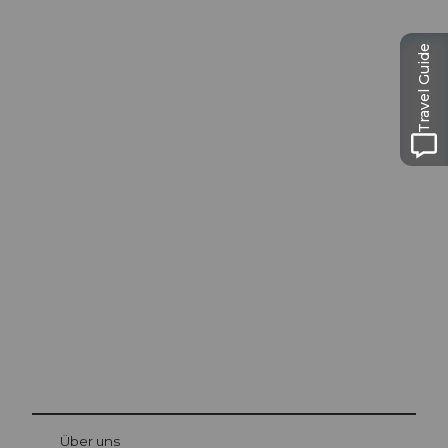
Travel Guide
Ausflugstipps in
Luzern
Die Stadt. Der See. Die Berge.
© Be
at Bre
chbü
hl
Über uns