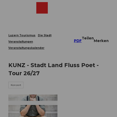
Z
u
Webcams
Merkzettel
Suche
Menü
Shop
m
I
n
h
a
Luzern Tourismus
Die Stadt
Teilen
l
PDF
Merken
Veranstaltungen
t
Veranstaltungskalender
KUNZ - Stadt Land Fluss Poet -
Tour 26/27
Konzert