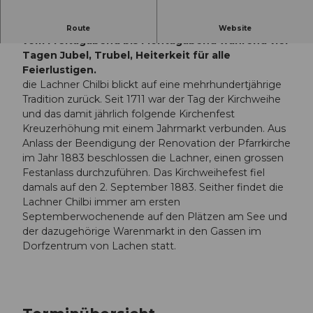
Seit dem Jahr 2000 herrscht in Lachen jeweils
Route
Website
vom Freitagabend bis Montagabend während vier
Tagen Jubel, Trubel, Heiterkeit für alle
Feierlustigen.
die Lachner Chilbi blickt auf eine mehrhundertjährige
Tradition zurück. Seit 1711 war der Tag der Kirchweihe
und das damit jährlich folgende Kirchenfest
Kreuzerhöhung mit einem Jahrmarkt verbunden. Aus
Anlass der Beendigung der Renovation der Pfarrkirche
im Jahr 1883 beschlossen die Lachner, einen grossen
Festanlass durchzuführen. Das Kirchweihefest fiel
damals auf den 2. September 1883. Seither findet die
Lachner Chilbi immer am ersten
Septemberwochenende auf den Plätzen am See und
der dazugehörige Warenmarkt in den Gassen im
Dorfzentrum von Lachen statt.