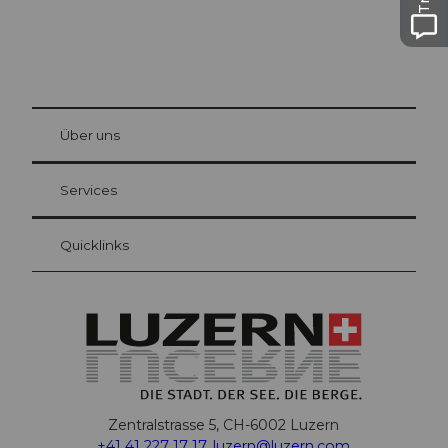
© Be
at Bre
chbü
hl
Über uns
Gästekarte Luzern
Ihre Vorteile als Übernachtungsgast
Services
Quicklinks
Zentralstrasse 5, CH-6002 Luzern
+41 41 227 17 17
,
luzern@luzern.com