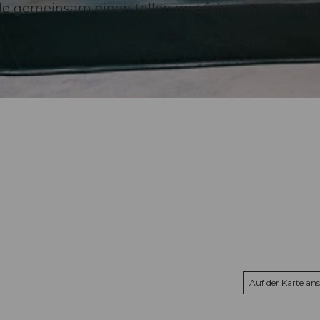
lle gemeinsam einen tollen und fairen Wettkampf
Auf der Karte an