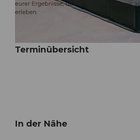
eurer Ergebnisse, denn nur so können wir a
erleben.
© Guidle.com
© Guidle.com
Terminübersicht
In der Nähe