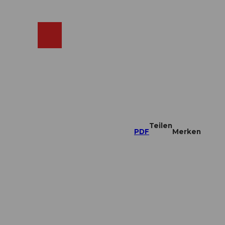
ebcams
Merkzettel
Suche
Shop
Teilen
PDF
Merken