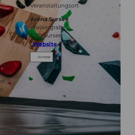
r
Veranstaltungsort
6.
Arena Sursee
Wassergrabe
6210
Sursee
Website
Anreise
 die
reten
en
en
see