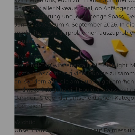
Wir freuen uns, euch zum Landi Summer Cu
Boulderer aller Niveaus. Egal, ob Anfänger o
Herausforderung und jede Menge Spass. Der
Juni 2026 bis zum 4. September 2026. In di
markierten Boulderproblemen auszuprobiere
freuen.
FINALTAG:
Der Final-Tag wird ebenfalls ein Highlight:
letzte Chance, richtig viele Punkte zu samm
an, sondern alle, die am Cup teilgenommen
und natürlich ganz viel Boulder-Spass mi
dann die Sieger der untscheidlichen Kategor
überreicht.
Wichtig
Unser Plauschturnier beruht auf Fairness und