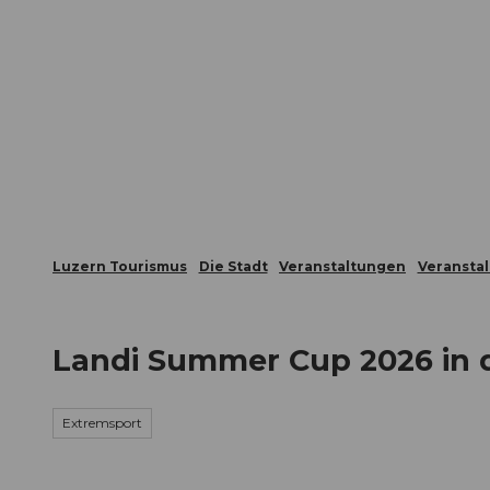
Z
ungen
Webcams
Gästekarte
u
m
Die Stadt
Die Erlebnisregion
I
n
h
a
l
t
Luzern Tourismus
Die Stadt
Veranstaltungen
Veransta
Landi Summer Cup 2026 in 
Extremsport