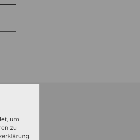
det, um
ren zu
zerklärung.