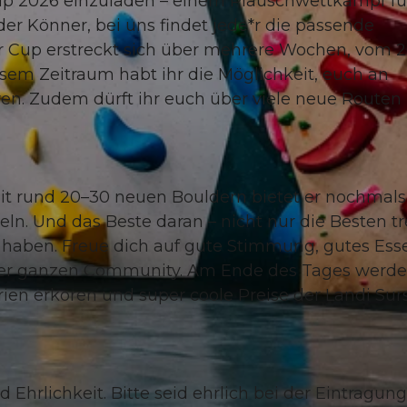
p 2026 einzuladen – einem Plauschwettkampf fü
der Könner, bei uns findet jede*r die passende
 Cup erstreckt sich über mehrere Wochen, vom 2
esem Zeitraum habt ihr die Möglichkeit, euch an
n. Zudem dürft ihr euch über viele neue Routen
 Mit rund 20–30 neuen Bouldern bietet er nochmals
eln. Und das Beste daran – nicht nur die Besten t
 haben. Freue dich auf gute Stimmung, gutes Ess
t der ganzen Community. Am Ende des Tages werd
ien erkoren und super coole Preise der Landi Sur
 Ehrlichkeit. Bitte seid ehrlich bei der Eintragung