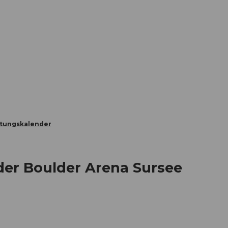
Informieren
Buchen
Business
W
ltungskalender
der Boulder Arena Sursee