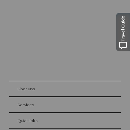
Ausflugstipps in
Travel Guide
Luzern
Die Stadt. Der See. Die Berge.
© Be
at Bre
chbü
hl
Über uns
Gästekarte Luzern
Ihre Vorteile als Übernachtungsgast
Services
Quicklinks