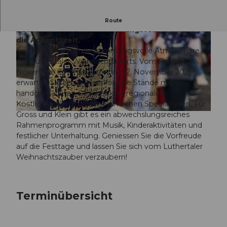
Der Luthertaler Wiehnachtsmärt im Dorfkern von
Route
Luthern bietet einen stimmungsvollen Einstieg in
die Adventszeit.
Tauchen Sie ein in die stimmungsvolle Atmosphäre
des Luthertaler Wiehnachtsmärts. Vom Freitag, 20.
November 2026 bis Sonntag 22. November 2026
erwarten Sie liebevoll dekorierte Stände mit
© Guidle.com
handgemachten Geschenken, regionalen
Köstlichkeiten und weihnachtlichen Spezialitäten. Für
Gross und Klein gibt es ein abwechslungsreiches
© Guidle.com
Rahmenprogramm mit Musik, Kinderaktivitäten und
festlicher Unterhaltung. Geniessen Sie die Vorfreude
auf die Festtage und lassen Sie sich vom Luthertaler
Weihnachtszauber verzaubern!
Terminübersicht