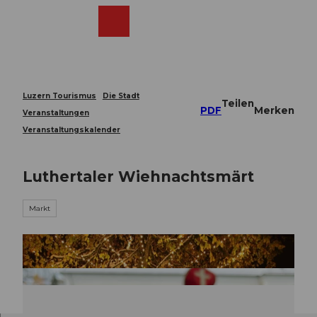
Z
u
Webcams
Merkzettel
Suche
Menü
Shop
m
I
n
h
a
Luzern Tourismus
Die Stadt
Teilen
l
PDF
Merken
Veranstaltungen
t
Veranstaltungskalender
Luthertaler Wiehnachtsmärt
Markt