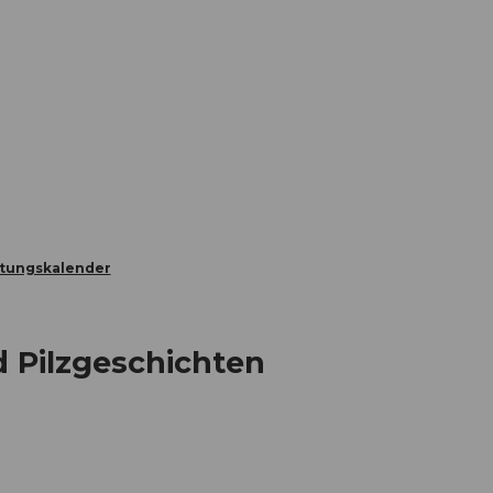
Informieren
Buchen
Business
W
ltungskalender
 Pilzgeschichten