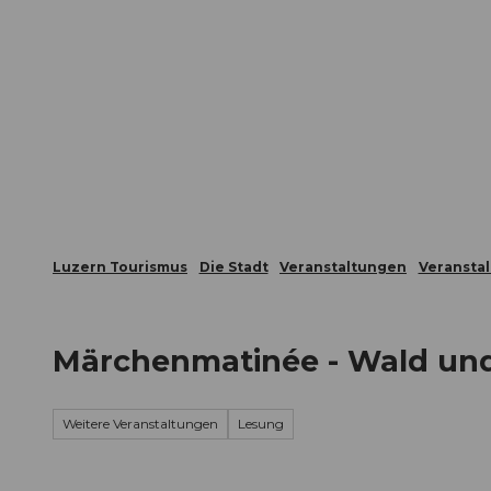
Z
ungen
Webcams
Gästekarte
u
m
Die Stadt
Die Erlebnisregion
I
n
h
a
l
t
Luzern Tourismus
Die Stadt
Veranstaltungen
Veransta
Märchenmatinée - Wald und
Weitere Veranstaltungen
Lesung