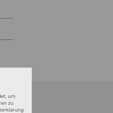
det, um
ren zu
zerklärung.