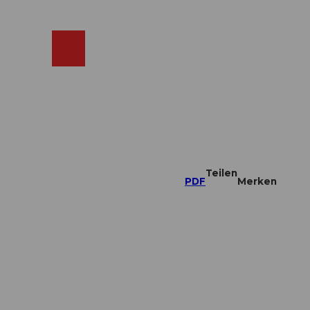
ebcams
Merkzettel
Suche
Shop
Teilen
PDF
Merken