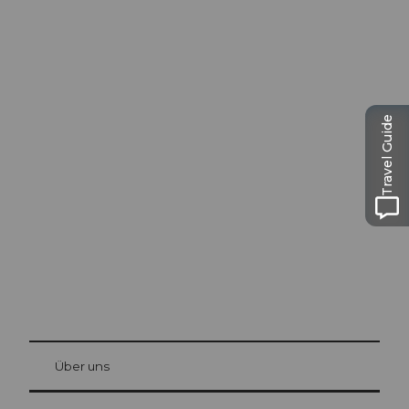
Travel Guide
Ausflugstipps in
Luzern
Die Stadt. Der See. Die Berge.
© Be
at Bre
chbü
hl
Über uns
Gästekarte Luzern