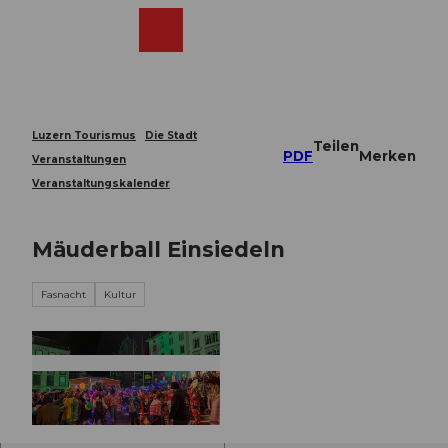
Z
u
Webcams
Merkzettel
Suche
Menü
Shop
m
I
n
h
a
Luzern Tourismus
Die Stadt
Teilen
l
PDF
Merken
Veranstaltungen
t
Veranstaltungskalender
Mäuderball Einsiedeln
Fasnacht
Kultur
© Guidle.com