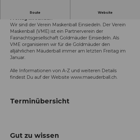
Der alljährliche Mäuderball immer am letzten
Route
Website
Freitag im Januar!
Wir sind der Verein Maskenball Einsiedeln. Der Verein
Maskenball (VME) ist ein Partnerverein der
Fasnachtsgesellschaft Goldmäuder Einsiedeln. Als
VME organisieren wir für die Goldmäuder den
alljährlichen Mäuderball immer am letzten Freitag im
Januar.
Alle Informationen von A-Z und weiteren Details
findest Du auf der Website www.maeuderball.ch.
Terminübersicht
Gut zu wissen