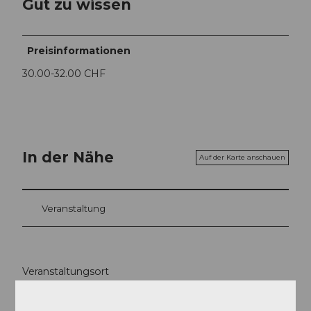
Gut zu wissen
Preisinformationen
30.00-32.00 CHF
In der Nähe
Auf der Karte anschauen
Veranstaltung
Veranstaltungsort
Waschhaus Margrethenhof
Margrethenstrasse