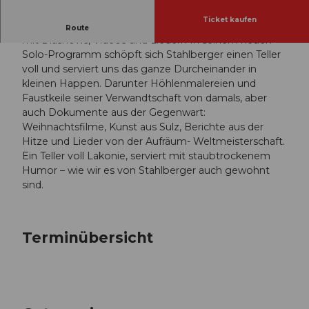
Ticket kaufen
Manuel Stahlberger: «Es geht» Ein humorvoller Abend
Route
mit Diashows, Videos und Liedern In seinem neuen
Solo-Programm schöpft sich Stahlberger einen Teller
voll und serviert uns das ganze Durcheinander in
kleinen Happen. Darunter Höhlenmalereien und
Faustkeile seiner Verwandtschaft von damals, aber
auch Dokumente aus der Gegenwart:
Weihnachtsfilme, Kunst aus Sulz, Berichte aus der
Hitze und Lieder von der Aufräum- Weltmeisterschaft.
Ein Teller voll Lakonie, serviert mit staubtrockenem
Humor – wie wir es von Stahlberger auch gewohnt
sind.
Terminübersicht