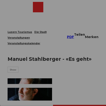
Z
u
Webcams
Merkzettel
Suche
Menü
Shop
m
I
n
h
a
Luzern Tourismus
Die Stadt
Teilen
l
PDF
Merken
Veranstaltungen
t
Veranstaltungskalender
Manuel Stahlberger - «Es geht»
Show
© Guidle.com