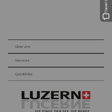
Travel Guide
© Be
at Bre
chbü
hl
Über uns
Gästekarte Luzern
Ihre Vorteile als Übernachtungsgast
Services
Quicklinks