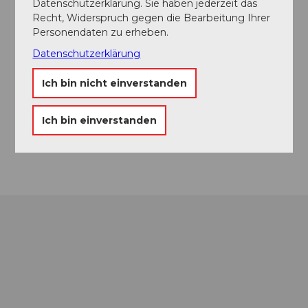
Datenschutzerklärung. Sie haben jederzeit das
Recht, Widerspruch gegen die Bearbeitung Ihrer
Personendaten zu erheben.
Veranstaltungsort
Datenschutzerklärung
Theater Uri
Ich bin nicht einverstanden
Schützengasse
6460
Altdorf
Website
Ich bin einverstanden
Anreise