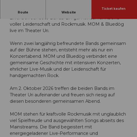
Ticket kaufen
Ein Abend voller Rock und Blues
Route
Website
Zwei befreundete Bands. Ein gemeinsamer Abend
voller Leidenschaft und Rockmusik. MOM & Bluedög
live im Theater Uri.
Wenn zwei langjährig befreundete Bands gemeinsam
auf der Bühne stehen, entsteht mehr als nur ein
Konzertabend. MOM und Bluedög verbindet eine
gemeinsame Geschichte mit intensiven Konzerten,
ehrlicher Live-Musik und der Leidenschaft für
handgemachten Rock.
Am 2. Oktober 2026 treffen die beiden Bands im
Theater Uri aufeinander und freuen sich riesig auf
diesen besonderen gemeinsamen Abend.
MOM stehen für kraftvolle Rockmusik mit unglaublich
viel Spielfreude und ausgewählten Songs abseits des
Mainstreams. Die Band begeistert mit
energiegeladener Live-Performance und