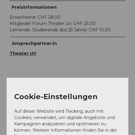
Preisinformationen
Erwachsene: CHF 28.00
Mitglieder Forum Theater Uri: CHF 23.00
Lernende, Studierende (bis 25 Jahre): CHF 10.00
Ansprechpartner:in
Theater Uri
In der Nähe
Auf der Karte anschauen
Cookie-Einstellungen
Auf dieser Website wird Tracking, auch mit
Veranstaltung
Cookies, verwendet, um digitale Angebote und
Kampagnen analysieren und optimieren zu
Essen und Trinken
können. Weitere Informationen finden Sie in der