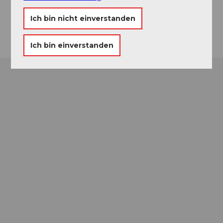
Website
Ich bin nicht einverstanden
Anreise
Ich bin einverstanden