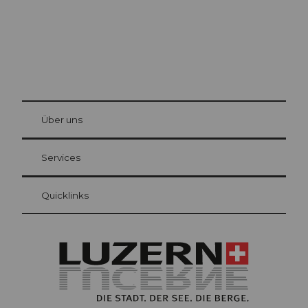
© Be
at Bre
chbü
hl
Über uns
Gästekarte Luzern
Ihre Vorteile als Übernachtungsgast
Services
Quicklinks