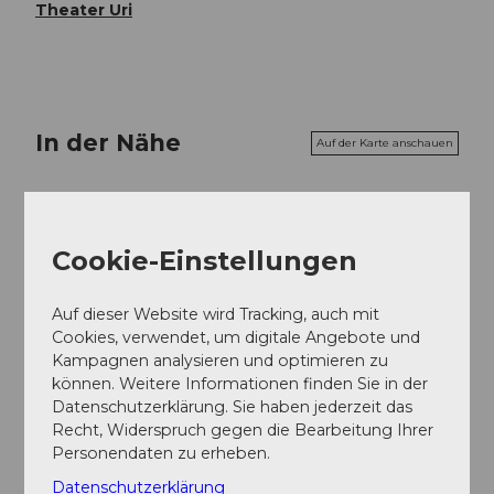
Theater Uri
In der Nähe
Auf der Karte anschauen
Veranstaltung
Cookie-Einstellungen
Essen und Trinken
Auf dieser Website wird Tracking, auch mit
Cookies, verwendet, um digitale Angebote und
Kampagnen analysieren und optimieren zu
Veranstaltungsort
können. Weitere Informationen finden Sie in der
Datenschutzerklärung. Sie haben jederzeit das
Theater Uri
Recht, Widerspruch gegen die Bearbeitung Ihrer
Schützengasse
Personendaten zu erheben.
6460
Altdorf
Datenschutzerklärung