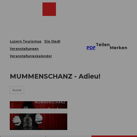
Z
u
Webcams
Merkzettel
Suche
Menü
Shop
m
I
n
h
a
Luzern Tourismus
Die Stadt
Teilen
l
PDF
Merken
Veranstaltungen
t
Veranstaltungskalender
MUMMENSCHANZ - Adieu!
Kunst
© Guidle.com