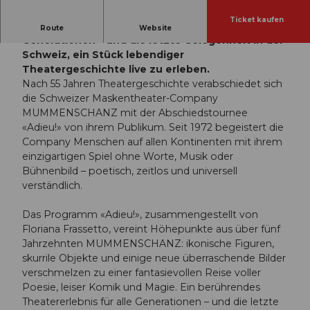
Ticket kaufen
Ein berührendes Theatererlebnis für alle
Route
Website
Generationen – und die letzte Gelegenheit in der
Schweiz, ein Stück lebendiger
Theatergeschichte live zu erleben.
Nach 55 Jahren Theatergeschichte verabschiedet sich
die Schweizer Maskentheater-Company
MUMMENSCHANZ mit der Abschiedstournee
«Adieu!» von ihrem Publikum. Seit 1972 begeistert die
Company Menschen auf allen Kontinenten mit ihrem
einzigartigen Spiel ohne Worte, Musik oder
Bühnenbild – poetisch, zeitlos und universell
verständlich.
Das Programm «Adieu!», zusammengestellt von
Floriana Frassetto, vereint Höhepunkte aus über fünf
Jahrzehnten MUMMENSCHANZ: ikonische Figuren,
skurrile Objekte und einige neue überraschende Bilder
verschmelzen zu einer fantasievollen Reise voller
Poesie, leiser Komik und Magie. Ein berührendes
Theatererlebnis für alle Generationen – und die letzte