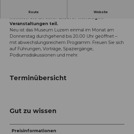
Erkunden Sie in aller Ruhe die Ausstellungen und
Route
Website
nehmen Sie an einer unserer vielfältigen
Veranstaltungen teil.
Neu ist das Museum Luzern einmal im Monat am
Donnerstag durchgehend bis 20.00 Uhr geöffnet –
mit abwechslungsreichem Programm: Freuen Sie sich
auf Führungen, Vorträge, Spaziergänge,
Podiumsdiskussionen und mehr.
Terminübersicht
Gut zu wissen
Preisinformationen