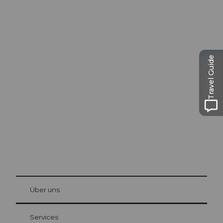
Ausflugstipps in
Travel Guide
Luzern
Die Stadt. Der See. Die Berge.
© Be
at Bre
chbü
hl
Über uns
Gästekarte Luzern
Ihre Vorteile als Übernachtungsgast
Services