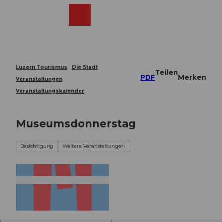
Z
u
Webcams
Merkzettel
Suche
Menü
Shop
m
I
n
h
a
Luzern Tourismus
Die Stadt
Teilen
l
PDF
Merken
Veranstaltungen
t
Veranstaltungskalender
Museumsdonnerstag
Besichtigung
Weitere Veranstaltungen
© Guidle.com