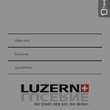
© Be
at Bre
chbü
hl
Über uns
Gästekarte Luzern
Ihre Vorteile als Übernachtungsgast
Services
Quicklinks