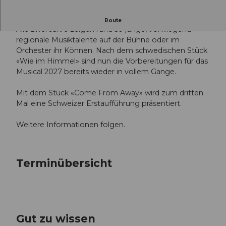
Schweizer Erstaufführung
Route
Alle zwei Jahre zeigen rund 50 junge, vorwiegend
regionale Musiktalente auf der Bühne oder im
Orchester ihr Können. Nach dem schwedischen Stück
«Wie im Himmel» sind nun die Vorbereitungen für das
Musical 2027 bereits wieder in vollem Gange.
Mit dem Stück «Come From Away» wird zum dritten
Mal eine Schweizer Erstaufführung präsentiert.
Weitere Informationen folgen.
Terminübersicht
Gut zu wissen