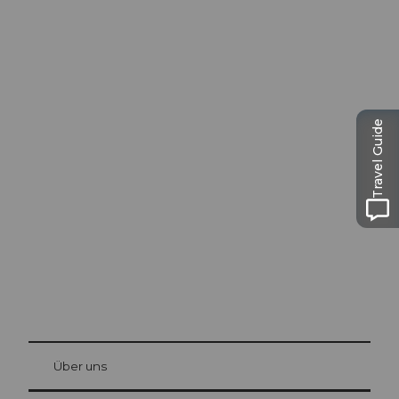
Travel Guide
Ausflugstipps in
Luzern
Die Stadt. Der See. Die Berge.
© Be
at Bre
chbü
hl
Über uns
Gästekarte Luzern