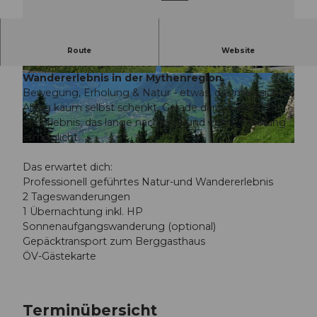
Zwei Tage Natur, zwei Tage Auftanken!
Route
Website
Professionell geführtes Natur-und
Wandererlebnis in der Mythenregion.
© Guidle.com
© Guidle.com
Bewegung, Erholung & Natur - etwas, das man sich im
Alltag kaum selbst schenkt. Gerade daraus entsteht
ein Erlebnis, das lange nachwirkt und echte Erholung
ermöglicht.
© Guidle.com
Das erwartet dich:
Professionell geführtes Natur-und Wandererlebnis
2 Tageswanderungen
1 Übernachtung inkl. HP
Sonnenaufgangswanderung (optional)
Gepäcktransport zum Berggasthaus
ÖV-Gästekarte
Terminübersicht