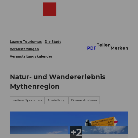
Z
u
Webcams
Merkzettel
Suche
Menü
Shop
m
I
n
h
a
Luzern Tourismus
Die Stadt
Teilen
l
PDF
Merken
Veranstaltungen
t
Veranstaltungskalender
Natur- und Wandererlebnis
Mythenregion
weitere Sportarten
Ausstellung
Diverse Analysen