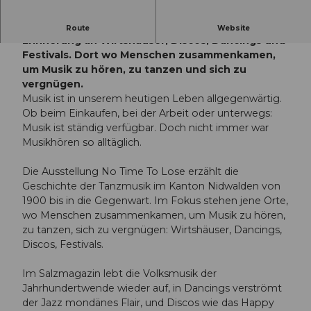
Von Stubeten, Dancings und Discos – eine
Route
Website
Erinnerung an Wirtshäuser, Discos, Dancings und
Festivals. Dort wo Menschen zusammenkamen,
um Musik zu hören, zu tanzen und sich zu
vergnügen.
Musik ist in unserem heutigen Leben allgegenwärtig.
Ob beim Einkaufen, bei der Arbeit oder unterwegs:
Musik ist ständig verfügbar. Doch nicht immer war
Musikhören so alltäglich.
Die Ausstellung No Time To Lose erzählt die
Geschichte der Tanzmusik im Kanton Nidwalden von
1900 bis in die Gegenwart. Im Fokus stehen jene Orte,
wo Menschen zusammenkamen, um Musik zu hören,
zu tanzen, sich zu vergnügen: Wirtshäuser, Dancings,
Discos, Festivals.
Im Salzmagazin lebt die Volksmusik der
Jahrhundertwende wieder auf, in Dancings verströmt
der Jazz mondänes Flair, und Discos wie das Happy