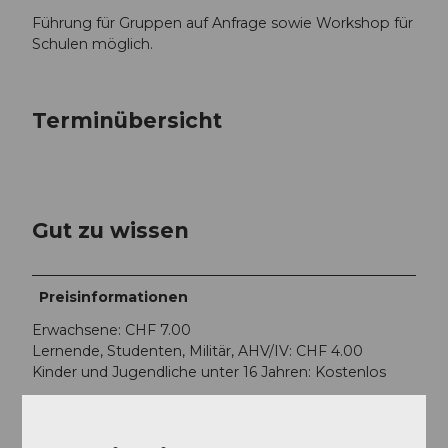
Führung für Gruppen auf Anfrage sowie Workshop für
Schulen möglich.
Terminübersicht
Gut zu wissen
Preisinformationen
Erwachsene: CHF 7.00
Lernende, Studenten, Militär, AHV/IV: CHF 4.00
Kinder und Jugendliche unter 16 Jahren: Kostenlos
Ansprechpartner:in