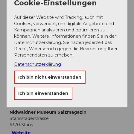
Nidwaldner Museum , Verwaltung
Cookie-Einstellungen
Auf dieser Website wird Tracking, auch mit
Cookies, verwendet, um digitale Angebote und
Kampagnen analysieren und optimieren zu
In der Nähe
können. Weitere Informationen finden Sie in der
Auf der Karte anschauen
Datenschutzerklärung. Sie haben jederzeit das
Recht, Widerspruch gegen die Bearbeitung Ihrer
Personendaten zu erheben.
Veranstaltung
Datenschutzerklärung
Essen und Trinken
Ich bin nicht einverstanden
Ich bin einverstanden
Veranstaltungsort
Nidwaldner Museum Salzmagazin
Stansstaderstrasse
6370
Stans
Website