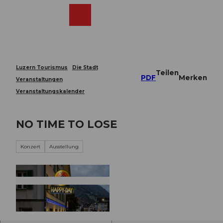
Z
u
Webcams
Merkzettel
Suche
Menü
Shop
m
I
n
h
a
Luzern Tourismus
Die Stadt
Teilen
l
PDF
Merken
Veranstaltungen
t
Veranstaltungskalender
NO TIME TO LOSE
Konzert
Ausstellung
© Guidle.com