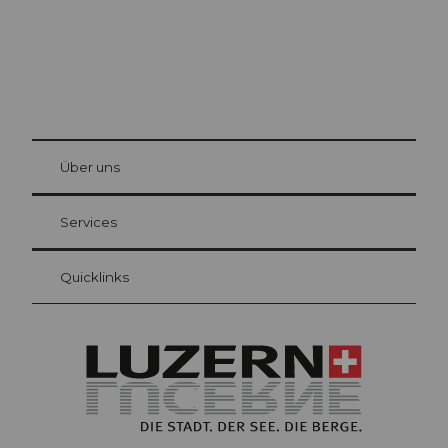
© Be
at Bre
chbü
hl
Über uns
Gästekarte Luzern
Ihre Vorteile als Übernachtungsgast
Services
Quicklinks