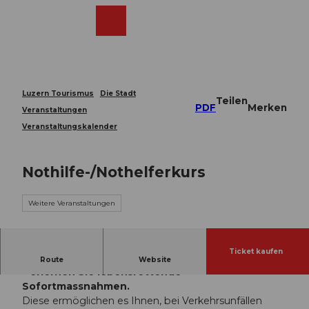
Z
u
Webcams
Merkzettel
Suche
Menü
Shop
m
I
n
h
a
Luzern Tourismus
Die Stadt
Teilen
l
PDF
Merken
Veranstaltungen
t
Veranstaltungskalender
Nothilfe-/Nothelferkurs
Weitere Veranstaltungen
Ticket kaufen
Im Nothilfekurs – auch als Nothelferkurs bekannt
Route
Website
– erlernen Sie lebensrettende
Sofortmassnahmen.
Diese ermöglichen es Ihnen, bei Verkehrsunfällen