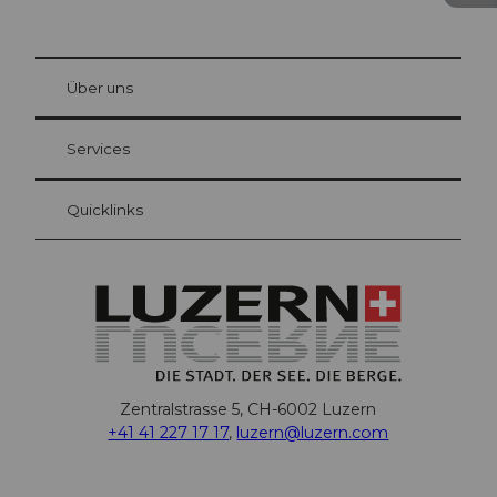
© Be
at Bre
chbü
hl
Über uns
Gästekarte Luzern
Ihre Vorteile als Übernachtungsgast
Services
Quicklinks
Zentralstrasse 5, CH-6002 Luzern
+41 41 227 17 17
,
luzern@luzern.com
F
X
Y
I
T
T
P
L
W
T