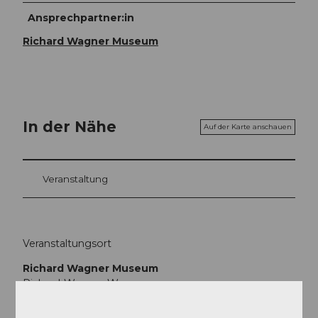
Ansprechpartner:in
Richard Wagner Museum
In der Nähe
Auf der Karte anschauen
Veranstaltung
Veranstaltungsort
Richard Wagner Museum
Richard-Wagner-Weg
6005
Luzern
Website