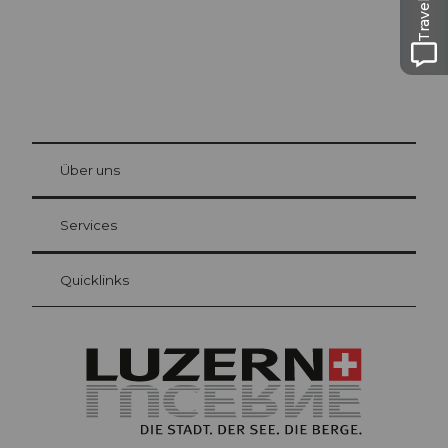
© Be
at Bre
chbü
hl
Über uns
Gästekarte Luzern
Ihre Vorteile als Übernachtungsgast
Services
Quicklinks