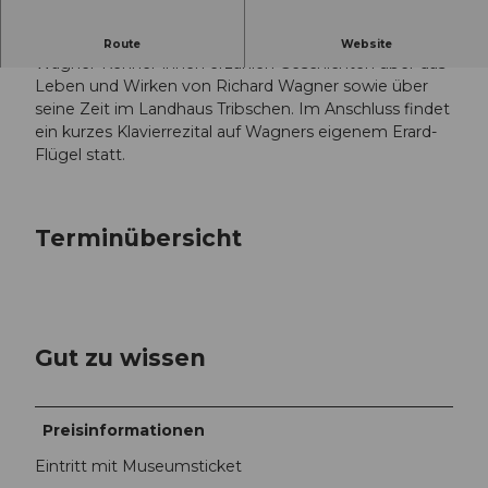
Öffentliche Führung mit Kurzkonzert.
Route
Website
Wagner-Kenner*innen erzählen Geschichten über das
Leben und Wirken von Richard Wagner sowie über
seine Zeit im Landhaus Tribschen. Im Anschluss findet
ein kurzes Klavierrezital auf Wagners eigenem Erard-
Flügel statt.
Terminübersicht
Gut zu wissen
Preisinformationen
Eintritt mit Museumsticket