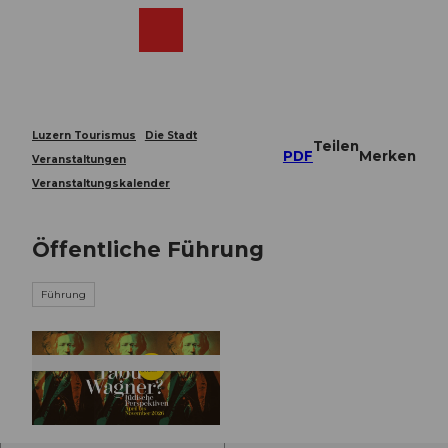
Z
u
Webcams
Merkzettel
Suche
Menü
Shop
m
I
n
h
a
Luzern Tourismus
Die Stadt
Teilen
l
PDF
Merken
Veranstaltungen
t
Veranstaltungskalender
Öffentliche Führung
Führung
© Guidle.com