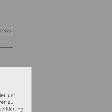
schauen
det, um
ren zu
zerklärung.