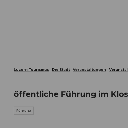
Z
ungen
Webcams
Gästekarte
u
m
Die Stadt
Die Erlebnisregion
I
n
h
a
l
t
Luzern Tourismus
Die Stadt
Veranstaltungen
Veransta
öffentliche Führung im Klost
Führung