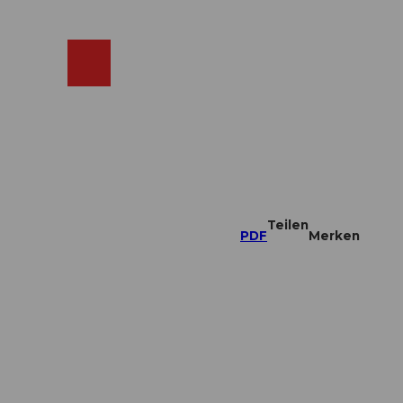
ebcams
Merkzettel
Suche
Shop
Teilen
PDF
Merken