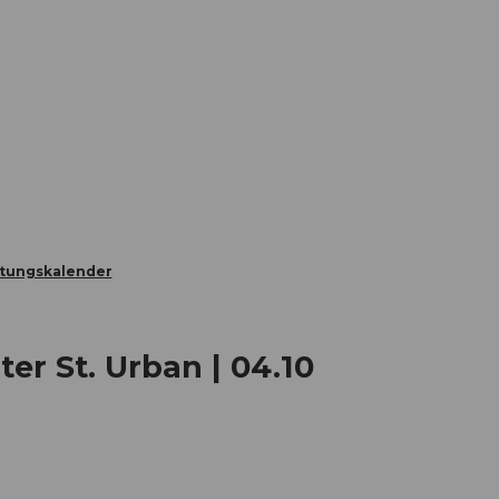
Informieren
Buchen
Business
W
ltungskalender
er St. Urban | 04.10