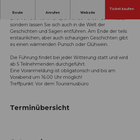
Ticket kaufen
Sagen, Geschichten und Legenden
Route
Anrufen
Website
Erfahren Sie nicht nur spannende Fakten zu Willisau,
sondern lassen Sie sich auch in die Welt der
Geschichten und Sagen entführen. Am Ende der teils
erstaunlichen, aber auch schaurigen Geschichten gibt
es einen wärmenden Punsch oder Glühwein.
Die Führung findet bei jeder Witterung statt und wird
ab 5 Teilnehmenden durchgeführt.
Eine Voranmeldung ist obligatorisch und bis am
Vorabend um 16.00 Uhr möglich!
Treffpunkt: Vor dem Tourismusbüro
Terminübersicht