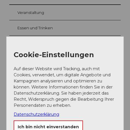
Veranstaltung
Essen und Trinken
Cookie-Einstellungen
Veranstaltungsort
Willisau Tourismus
Auf dieser Website wird Tracking, auch mit
Postplatz 2
Cookies, verwendet, um digitale Angebote und
6130
Willisau
Kampagnen analysieren und optimieren zu
+41 (0)41 970 26 66
können. Weitere Informationen finden Sie in der
Datenschutzerklärung. Sie haben jederzeit das
info@willisau-tourismus.ch
Recht, Widerspruch gegen die Bearbeitung Ihrer
Website
Personendaten zu erheben.
Anreise
Datenschutzerklärung
Ich bin nicht einverstanden