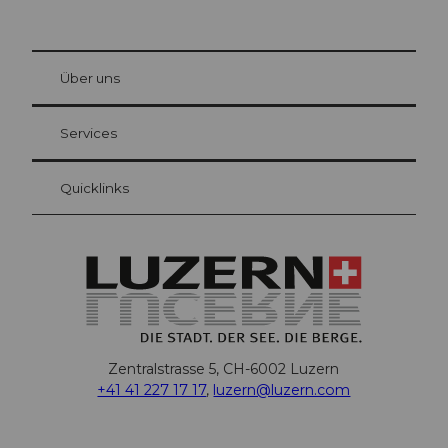
© Be
at Bre
chbü
hl
Über uns
Gästekarte Luzern
Ihre Vorteile als Übernachtungsgast
Services
Quicklinks
Zentralstrasse 5, CH-6002 Luzern
+41 41 227 17 17
,
luzern@luzern.com
F
X
Y
I
T
T
P
L
W
T