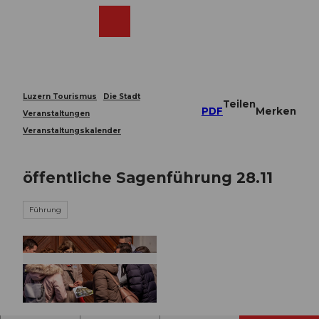
Z
u
Webcams
Merkzettel
Suche
Menü
Shop
m
I
n
h
a
Luzern Tourismus
Die Stadt
Teilen
l
PDF
Merken
Veranstaltungen
t
Veranstaltungskalender
öffentliche Sagenführung 28.11
Führung
© Guidle.com