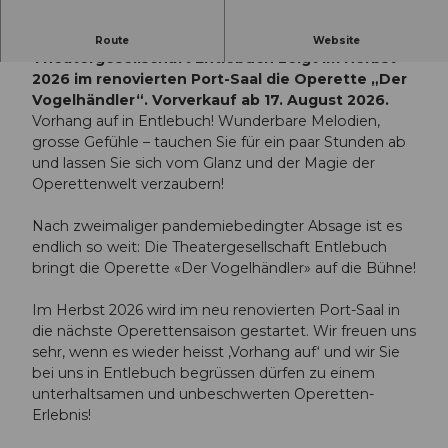
Vorhang auf in Entlebuch: Die
Route
Website
Theatergesellschaft Entlebuch zeigt im Herbst
2026 im renovierten Port-Saal die Operette „Der
Vogelhändler“. Vorverkauf ab 17. August 2026.
Vorhang auf in Entlebuch! Wunderbare Melodien,
grosse Gefühle – tauchen Sie für ein paar Stunden ab
und lassen Sie sich vom Glanz und der Magie der
Operettenwelt verzaubern!
Nach zweimaliger pandemiebedingter Absage ist es
endlich so weit: Die Theatergesellschaft Entlebuch
bringt die Operette «Der Vogelhändler» auf die Bühne!
Im Herbst 2026 wird im neu renovierten Port-Saal in
die nächste Operettensaison gestartet. Wir freuen uns
sehr, wenn es wieder heisst ‚Vorhang auf‘ und wir Sie
bei uns in Entlebuch begrüssen dürfen zu einem
unterhaltsamen und unbeschwerten Operetten-
Erlebnis!