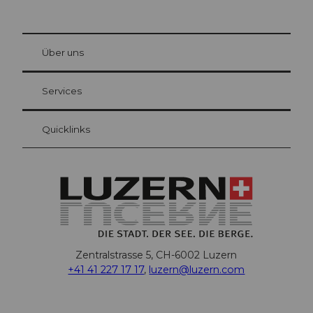
© Be
at Bre
chbü
hl
Über uns
Gästekarte Luzern
Ihre Vorteile als Übernachtungsgast
Services
Quicklinks
Zentralstrasse 5, CH-6002 Luzern
+41 41 227 17 17
,
luzern@luzern.com
F
X
Y
I
T
T
P
L
W
T