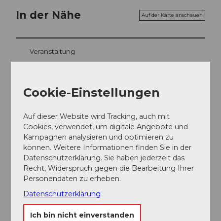
In der Nähe
Auf der Karte anschauen
Veranstaltung
Essen und Trinken
Cookie-Einstellungen
Auf dieser Website wird Tracking, auch mit
Veranstaltungsort
Cookies, verwendet, um digitale Angebote und
Kampagnen analysieren und optimieren zu
Hotel Port
können. Weitere Informationen finden Sie in der
Dorf
Datenschutzerklärung. Sie haben jederzeit das
6162
Entlebuch
Recht, Widerspruch gegen die Bearbeitung Ihrer
Website
Personendaten zu erheben.
Anreise
Datenschutzerklärung
Ich bin nicht einverstanden